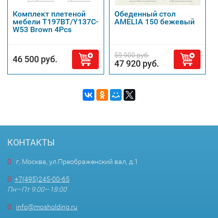
Комплект плетеной
Обеденный стол
мебели T197BT/Y137C-
AMELIA 150 бежевый
W53 Brown 4Pcs
59 900 руб.
46 500 руб.
47 920 руб.
КОНТАКТЫ
г. Москва, ул.Преображенский вал, д.1
+7(495)245-00-65
Пн—Пт 9:00—18:00
info@mosholding.ru