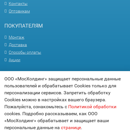
Контакты
Оптовикам
ПОКУПАТЕЛЯМ
Монтаж
Доставка
Способы оплаты
Акции
ПОМОЩЬ
ООО «МосХолдинг» защищает персональные данные
пользователей и обрабатывает Cookies только для
Вопрос-ответ
персонализации сервисов. Запретить обработку
Гарантия
Cookies можно в настройках вашего браузера.
Статьи
Пожалуйста, ознакомьтесь с
Политикой обработки
Карта сайта
cookies. Подробно рассказываем, как ООО
«МосХолдинг» обрабатывает и защищает ваши
© 2017
МОСХОЛДИНГ
персональные данные на
странице
.