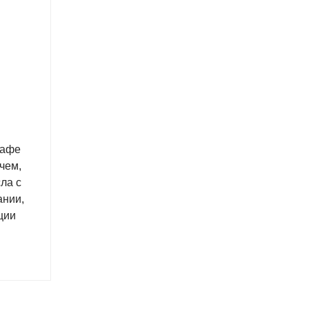
кафе
чем,
ла с
ании,
ции