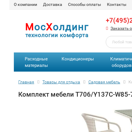
О компании
Доставка
Способы оплаты
Контакты
+7(495)
М
ос
Х
олдинг
Заказать 
технологии комфорта
Расходные
Кондиционеры
Климатич
материалы
оборудов
Главная
Товары для отдыха
Садовая мебель
К
Комплект мебели T706/Y137C-W85-7