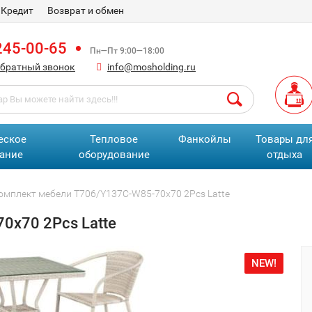
Кредит
Возврат и обмен
245-00-65
Пн—Пт 9:00—18:00
обратный звонок
info@mosholding.ru
еское
Тепловое
Фанкойлы
Товары дл
ание
оборудование
отдыха
омплект мебели T706/Y137C-W85-70x70 2Pcs Latte
0x70 2Pcs Latte
NEW!