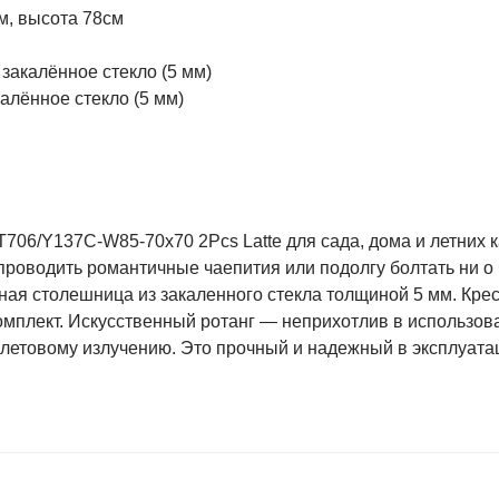
см, высота 78см
закалённое стекло (5 мм)
калённое стекло (5 мм)
06/Y137C-W85-70x70 2Pcs Latte для сада, дома и летних 
 проводить романтичные чаепития или подолгу болтать ни о 
ная столешница из закаленного стекла толщиной 5 мм. Крес
мплект. Искусственный ротанг — неприхотлив в использов
летовому излучению. Это прочный и надежный в эксплуата