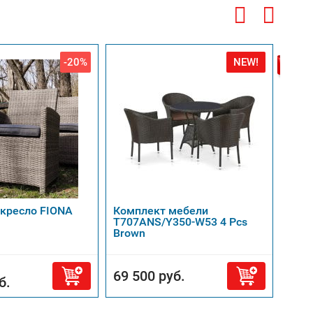
-20%
NEW!
Беспл
доста
кресло FIONA
Комплект мебели
Ком
T707ANS/Y350-W53 4 Pcs
T25
Brown
4Pcs
69 500 руб.
64 
б.