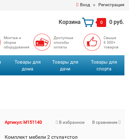
Вход
Регистрация
Корзина
0 руб.
0
Монтаж и
Доступные
Свыше
сборка
способы
6 500+
оборудования
оплаты
товаров
я
Товары для
Товары для
Товары для
дома
дачи
спорта
Артикул: M151140
В избранное
В сравнение
Комплект мебели 2 стула+стол