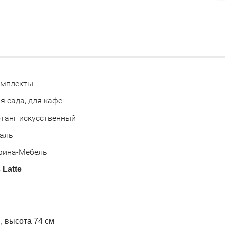
омплекты
я сада, для кафе
танг искусственный
аль
фина-Мебель
Latte
, высота 74 см