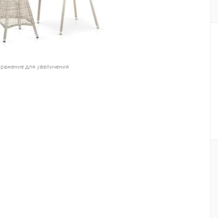
ражение для увеличения