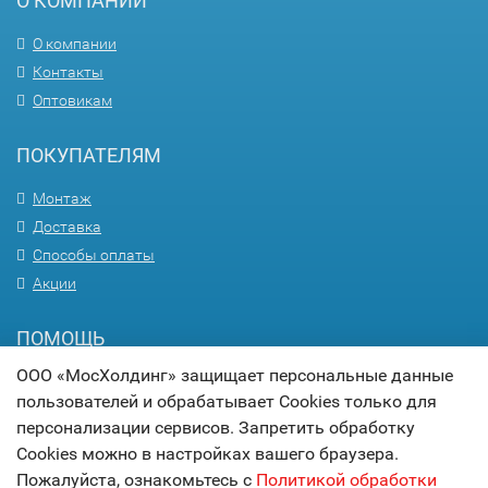
О КОМПАНИИ
О компании
Контакты
Оптовикам
ПОКУПАТЕЛЯМ
Монтаж
Доставка
Способы оплаты
Акции
ПОМОЩЬ
ООО «МосХолдинг» защищает персональные данные
Вопрос-ответ
пользователей и обрабатывает Cookies только для
Гарантия
персонализации сервисов. Запретить обработку
Статьи
Cookies можно в настройках вашего браузера.
Карта сайта
Пожалуйста, ознакомьтесь с
Политикой обработки