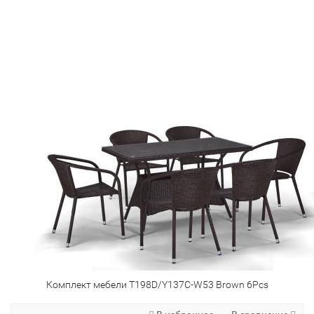
Комплект мебели T198D/Y137C-W53 Brown 6Pcs