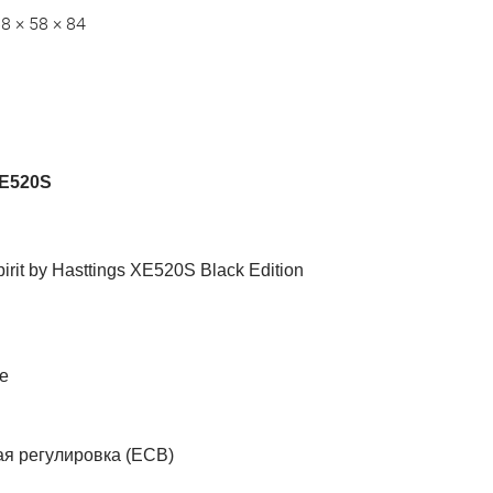
8 × 58 × 84
XE520S
t by Hasttings XE520S Black Edition
е
ая регулировка (ECB)