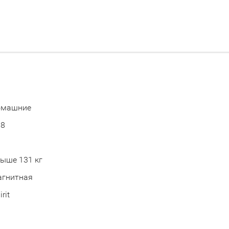
омашние
08
0
ыше 131 кг
агнитная
irit