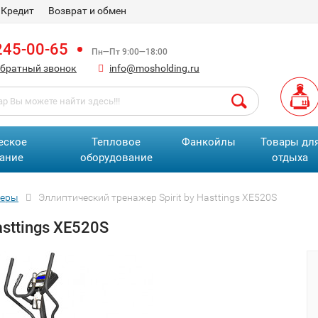
Кредит
Возврат и обмен
245-00-65
Пн—Пт 9:00—18:00
обратный звонок
info@mosholding.ru
еское
Тепловое
Фанкойлы
Товары дл
ание
оборудование
отдыха
жеры
Эллиптический тренажер Spirit by Hasttings XE520S
sttings XE520S