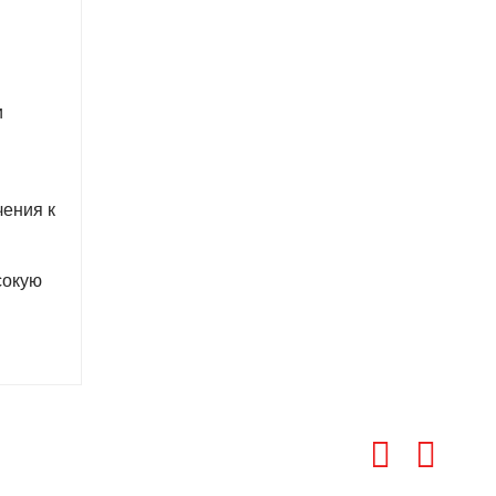
и
чения к
сокую