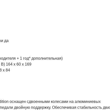
ки да
водителя + 1 год* дополнительная)
В) 164 х 60 х 169
8 х 84
 Edition оснащен сдвоенными колесами на алюминиевых
 педали двойную поддержку. Обеспечивая стабильность дви