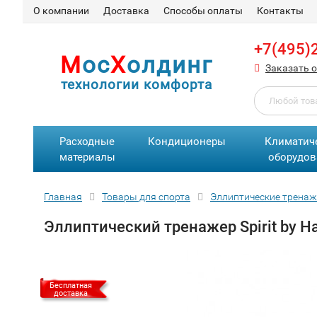
О компании
Доставка
Способы оплаты
Контакты
+7(495)
М
ос
Х
олдинг
Заказать 
технологии комфорта
Расходные
Кондиционеры
Климатич
материалы
оборудов
Главная
Товары для спорта
Эллиптические трена
Эллиптический тренажер Spirit by Ha
Бесплатная
доставка