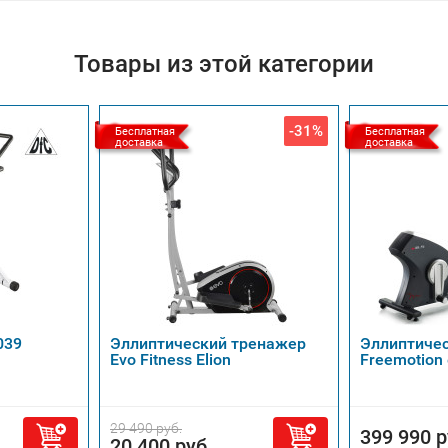
Товары из этой категории
-31%
Бесплатная
Бесплатная
доставка
доставка
039
Эллиптический тренажер
Эллиптиче
Evo Fitness Elion
Freemotion 
29 490 руб.
399 990 р
20 400 руб.