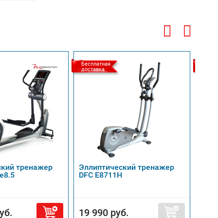
Бесплатная
Беспл
доставка
доста
ский тренажер
Эллиптический тренажер
Элли
e8.5
DFC E8711H
XTE
уб.
19 990 руб.
18 