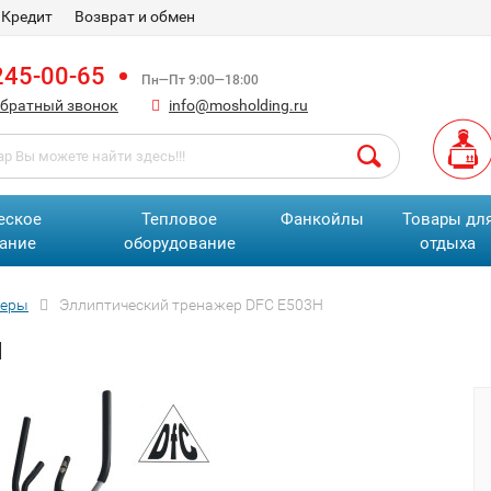
Кредит
Возврат и обмен
245-00-65
Пн—Пт 9:00—18:00
обратный звонок
info@mosholding.ru
еское
Тепловое
Фанкойлы
Товары дл
ание
оборудование
отдыха
жеры
Эллиптический тренажер DFC E503H
H