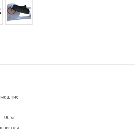
омашние
 100 кг
агнитная