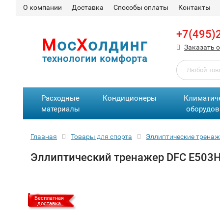
О компании
Доставка
Способы оплаты
Контакты
+7(495)
М
ос
Х
олдинг
Заказать 
технологии комфорта
Расходные
Кондиционеры
Климатич
материалы
оборудов
Главная
Товары для спорта
Эллиптические трена
Эллиптический тренажер DFC E503
Бесплатная
доставка