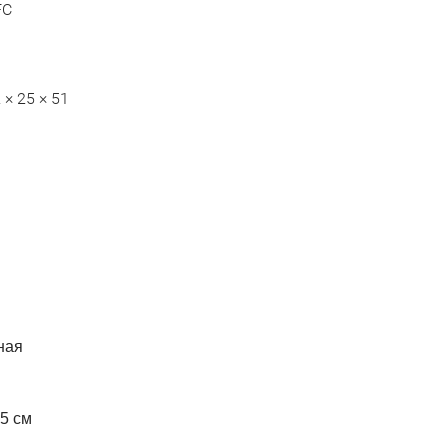
FC
 × 25 × 51
ная
5 см