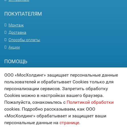
ПОКУПАТЕЛЯМ
Монтаж
Доставка
Способы оплаты
Акции
ПОМОЩЬ
Вопрос-ответ
ООО «МосХолдинг» защищает персональные данные
Гарантия
пользователей и обрабатывает Cookies только для
Статьи
персонализации сервисов. Запретить обработку
Карта сайта
Cookies можно в настройках вашего браузера.
Пожалуйста, ознакомьтесь с
Политикой обработки
© 2017
МОСХОЛДИНГ
cookies. Подробно рассказываем, как ООО
технологии комфорта
«МосХолдинг» обрабатывает и защищает ваши
персональные данные на
странице
.