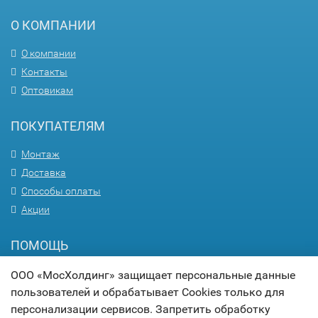
О КОМПАНИИ
О компании
Контакты
Оптовикам
ПОКУПАТЕЛЯМ
Монтаж
Доставка
Способы оплаты
Акции
ПОМОЩЬ
Вопрос-ответ
ООО «МосХолдинг» защищает персональные данные
пользователей и обрабатывает Cookies только для
Гарантия
персонализации сервисов. Запретить обработку
Статьи