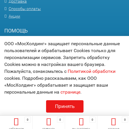
Доставка
Способы оплаты
Акции
ПОМОЩЬ
Вопрос-ответ
ООО «МосХолдинг» защищает персональные данные
Гарантия
пользователей и обрабатывает Cookies только для
персонализации сервисов. Запретить обработку
Статьи
Cookies можно в настройках вашего браузера.
Карта сайта
Пожалуйста, ознакомьтесь с
Политикой обработки
cookies. Подробно рассказываем, как ООО
© 2017
МОСХОЛДИНГ
«МосХолдинг» обрабатывает и защищает ваши
технологии комфорта
персональные данные на
странице
.
Принять
0
0
0
0
избранное
сравнить
вы смотрели
корзина