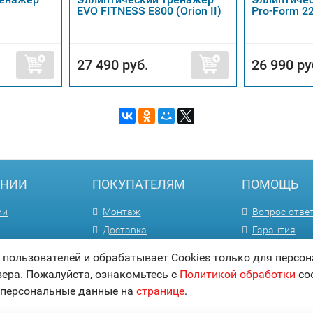
EVO FITNESS E800 (Orion II)
Pro-Form 2
27 490 руб.
26 990 ру
АНИИ
ПОКУПАТЕЛЯМ
ПОМОЩЬ
ии
Монтаж
Вопрос-отве
Доставка
Гарантия
м
Способы оплаты
Статьи
ользователей и обрабатывает Cookies только для персон
Акции
Карта сайта
зера. Пожалуйста, ознакомьтесь с
Политикой обработки
coo
 персональные данные на
странице
.