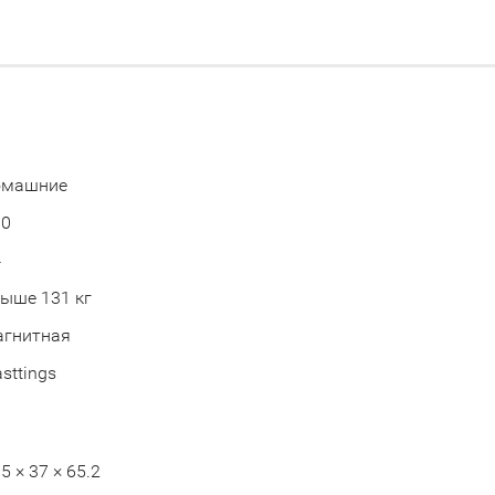
омашние
90
4
ыше 131 кг
агнитная
sttings
5 × 37 × 65.2