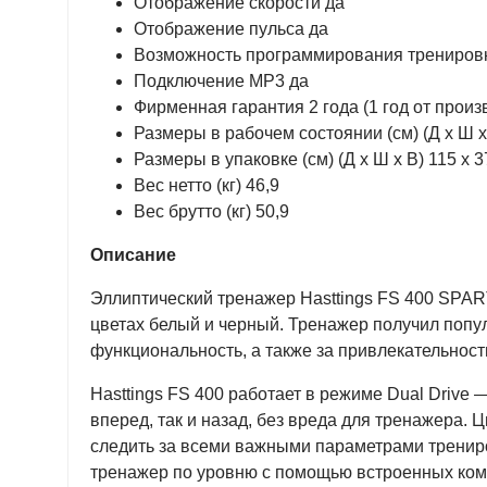
Отображение скорости да
Отображение пульса да
Возможность программирования трениров
Подключение MP3 да
Фирменная гарантия 2 года (1 год от произ
Размеры в рабочем состоянии (см) (Д х Ш х
Размеры в упаковке (см) (Д х Ш х В) 115 х 3
Вес нетто (кг) 46,9
Вес брутто (кг) 50,9
Описание
Эллиптический тренажер Hasttings FS 400 SPAR
цветах белый и черный. Тренажер получил попул
функциональность, а также за привлекательност
Hasttings FS 400 работает в режиме Dual Drive 
вперед, так и назад, без вреда для тренажера.
следить за всеми важными параметрами трениро
тренажер по уровню с помощью встроенных комп