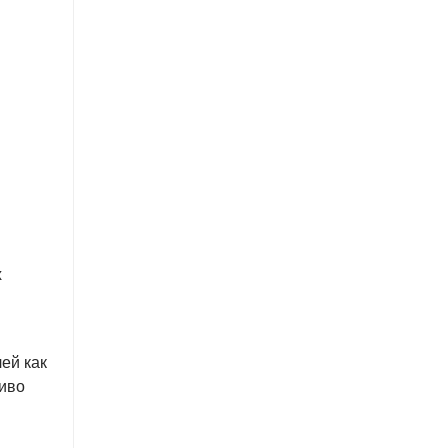
х
ей как
ливо