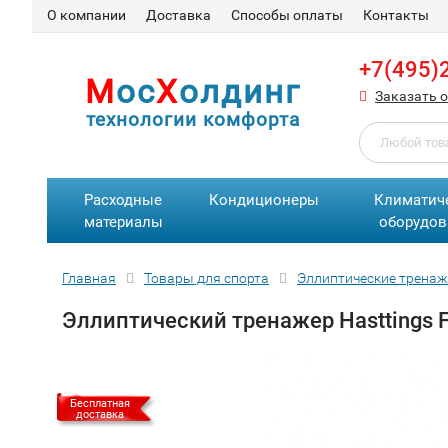
О компании
Доставка
Способы оплаты
Контакты
+7(495)
М
ос
Х
олдинг
Заказать 
технологии комфорта
Расходные
Кондиционеры
Климатич
материалы
оборудов
Главная
Товары для спорта
Эллиптические трена
Эллиптический тренажер Hasttings F
Бесплатная
доставка