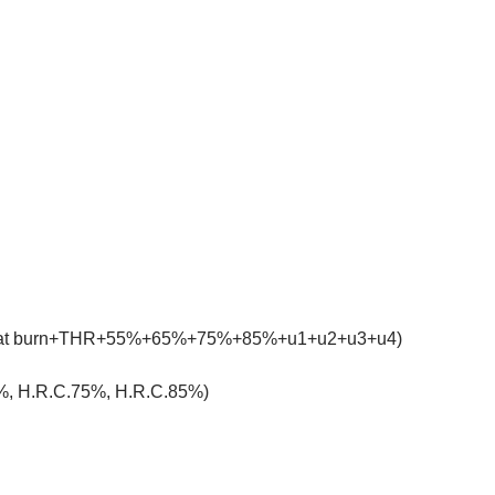
 Fat burn+THR+55%+65%+75%+85%+u1+u2+u3+u4)
%, H.R.C.75%, H.R.C.85%)