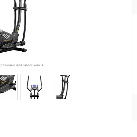
ражение для увеличения