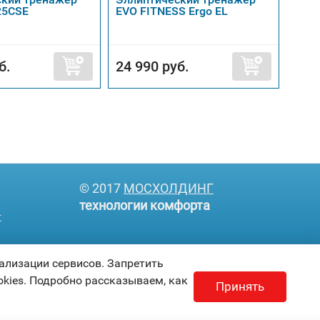
25CSE
EVO FITNESS Ergo EL
DFC 
б.
24 990 руб.
7 9
© 2017
МОСХОЛДИНГ
технологии комфорта
т
ализации сервисов. Запретить
kies. Подробно рассказываем, как
Принять