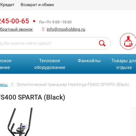
Кредит
Возврат и обмен
245-00-65
Пн—Пт 9:00—18:00
обратный звонок
info@mosholding.ru
еское
Тепловое
Фанкойлы
Товары дл
ание
оборудование
отдыха
жеры
Эллиптический тренажер Hasttings FS400 SPARTA (Black)
S400 SPARTA (Black)