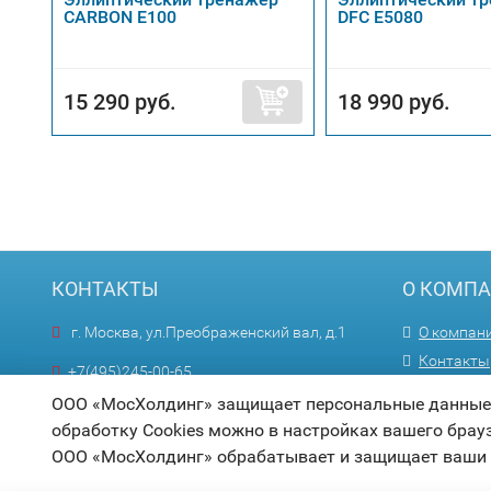
CARBON E100
DFC E5080
15 290 руб.
18 990 руб.
КОНТАКТЫ
О КОМП
г. Москва, ул.Преображенский вал, д.1
О компан
Контакты
+7(495)245-00-65
Оптовика
Пн—Пт 9:00—18:00
ООО «МосХолдинг» защищает персональные данные п
обработку Cookies можно в настройках вашего брау
info@mosholding.ru
ООО «МосХолдинг» обрабатывает и защищает ваши