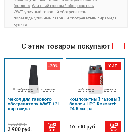
баллона
Уличный газовый обогреватель
WWT
уличный газовый обогреватель
пирамида
уличный газовый обогреватель пирамида
купить
С этим товаром покупают
-20%
ХИТ!
избранное
сравнить
избранное
сравнить
Чехол для газового
Композитный газовый
обогревателя WWT 13I
баллон HPC Research
пирамида
24.5 литра
4 900 руб.
16 500 руб.
3 900 руб.