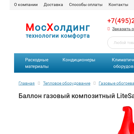
О компании
Доставка
Способы оплаты
Контакты
+7(495)
М
ос
Х
олдинг
Заказать 
технологии комфорта
Расходные
Кондиционеры
Климатич
материалы
оборудов
Главная
Тепловое оборудование
Газовые обогрев
Баллон газовый композитный LiteSa