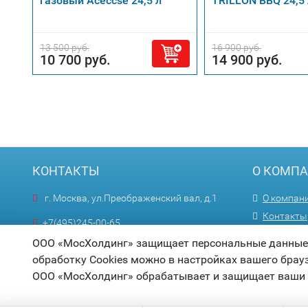
газовый Aceccse 24,5 л
TRILLON BBQ 24,5 
13 500 руб.
16 900 руб.
10 700 руб.
14 900 руб.
КОНТАКТЫ
О КОМП
г. Москва, ул.Преображенский вал, д.1
О компан
Контакты
+7(495)245-00-65
Оптовика
Пн—Пт 9:00—18:00
ООО «МосХолдинг» защищает персональные данные п
обработку Cookies можно в настройках вашего брау
info@mosholding.ru
ООО «МосХолдинг» обрабатывает и защищает ваши