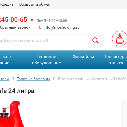
Кредит
Возврат и обмен
245-00-65
Пн—Пт 9:00—18:00
обратный звонок
info@mosholding.ru
еское
Тепловое
Фанкойлы
Товары дл
ание
оборудование
отдыха
атели
Газовые баллоны
Баллон газовый композитный LiteSa
fe 24 литра