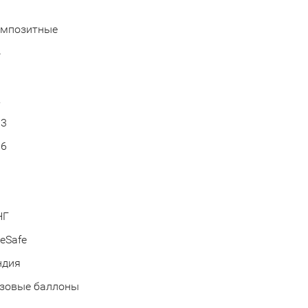
омпозитные
4
0
2
03
06
НГ
teSafe
ндия
азовые баллоны