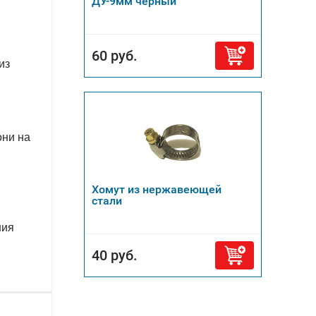
ДУ-9мм черный
60 руб.
из
они на
Хомут из нержавеющей
стали
ния
40 руб.