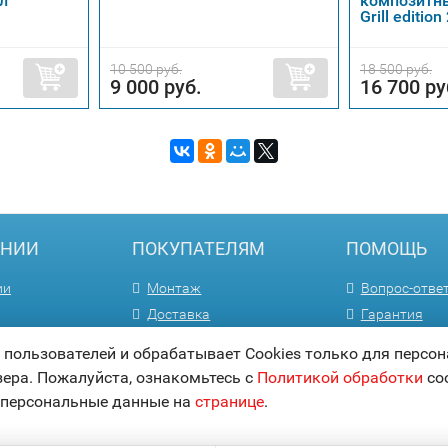
л
композитны
Grill edition
10 500 руб.
18 500 руб.
9 000 руб.
16 700 ру
АНИИ
ПОКУПАТЕЛЯМ
ПОМОЩЬ
ии
Монтаж
Вопрос-отве
Доставка
Гарантия
м
Способы оплаты
Статьи
ользователей и обрабатывает Cookies только для персон
Акции
Карта сайта
зера. Пожалуйста, ознакомьтесь с
Политикой обработки
coo
 персональные данные на
странице
.