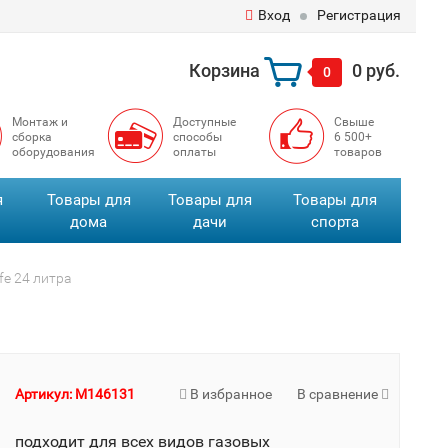
Вход
Регистрация
Корзина
0 руб.
0
Монтаж и
Доступные
Свыше
сборка
способы
6 500+
оборудования
оплаты
товаров
я
Товары для
Товары для
Товары для
дома
дачи
спорта
fe 24 литра
Артикул: M146131
В избранное
В сравнение
подходит для всех видов газовых