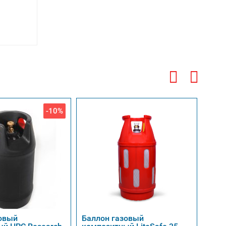
-10%
овый
Баллон газовый
Газо