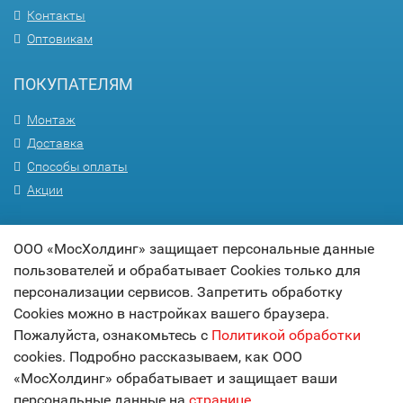
Контакты
Оптовикам
ПОКУПАТЕЛЯМ
Монтаж
Доставка
Способы оплаты
Акции
ПОМОЩЬ
ООО «МосХолдинг» защищает персональные данные
пользователей и обрабатывает Cookies только для
Вопрос-ответ
персонализации сервисов. Запретить обработку
Гарантия
Cookies можно в настройках вашего браузера.
Статьи
Пожалуйста, ознакомьтесь с
Политикой обработки
Карта сайта
cookies. Подробно рассказываем, как ООО
«МосХолдинг» обрабатывает и защищает ваши
© 2017
МОСХОЛДИНГ
персональные данные на
странице
.