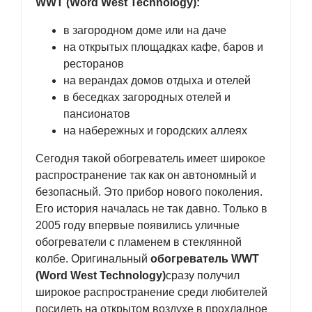
WWT
(
Word West Technology
):
в загородном доме или на даче
на открытых площадках кафе, баров и
ресторанов
на верандах домов отдыха и отелей
в беседках загородных отелей и
пансионатов
на набережных и городских аллеях
Сегодня такой обогреватель имеет широкое
распространение так как он автономный и
безопасный. Это прибор нового поколения.
Его история началась не так давно. Только в
2005 году впервые появились уличные
обогреватели с пламенем в стеклянной
колбе. Оригинальный
обогреватель
WWT
(Word West Technology)
сразу получил
широкое распространение среди любителей
посидеть на открытом воздухе в прохладное