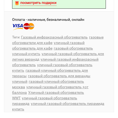
посмотреть подарки
Оплата - наличные, безналичный, онлайн
Теги:
Газовый инфракрасный обогреватель
газовые
обогреватели для кафе
уличный газовый
обогреватель для кафе
газовый обогреватель
уличный купить
уличный газовый обогреватель для
летних верандд
уличный газовый инфракрасный
обогреватель
уличный газовый обогреватель
купить
газовый уличный обогреватель для
террасы
газовый обогреватель для веранды
уличный
газовый уличный обогреватель
москва
уличный газовый обогреватель +от
баллона
Уличный газовый обогреватель
WWT
уличный газовый обогреватель
пирамида
уличный газовый обогреватель пирамида
купить