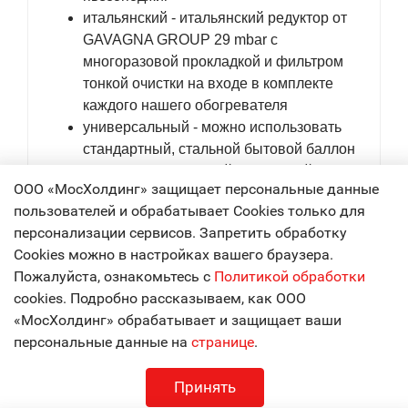
итальянский - итальянский редуктор от
GAVAGNA GROUP 29 mbar с
многоразовой прокладкой и фильтром
тонкой очистки на входе в комплекте
каждого нашего обогревателя
универсальный - можно использовать
стандартный, стальной бытовой баллон
27л. или композитный импортный
ООО «МосХолдинг» защищает персональные данные
баллон 24,5л. (в комплект не входит)
пользователей и обрабатывает Cookies только для
доступный - газовый баллон
персонализации сервисов. Запретить обработку
заправляется на обычной газовой АЗС
Cookies можно в настройках вашего браузера.
для автомобилей
Пожалуйста, ознакомьтесь с
Политикой обработки
сертифицированный - полное
cookies. Подробно рассказываем, как ООО
соответствие ГОСТУ и наличие
«МосХолдинг» обрабатывает и защищает ваши
сертификатов
персональные данные на
странице
.
бесшумный
простой - только ручка управления и
Принять
пьезоподжиг для использования