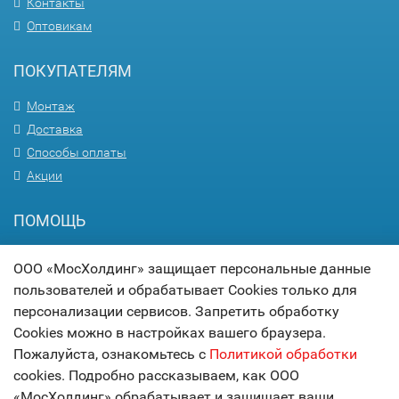
Контакты
Оптовикам
ПОКУПАТЕЛЯМ
Монтаж
Доставка
Способы оплаты
Акции
ПОМОЩЬ
Вопрос-ответ
ООО «МосХолдинг» защищает персональные данные
Гарантия
пользователей и обрабатывает Cookies только для
Статьи
персонализации сервисов. Запретить обработку
Карта сайта
Cookies можно в настройках вашего браузера.
Пожалуйста, ознакомьтесь с
Политикой обработки
© 2017
МОСХОЛДИНГ
cookies. Подробно рассказываем, как ООО
технологии комфорта
«МосХолдинг» обрабатывает и защищает ваши