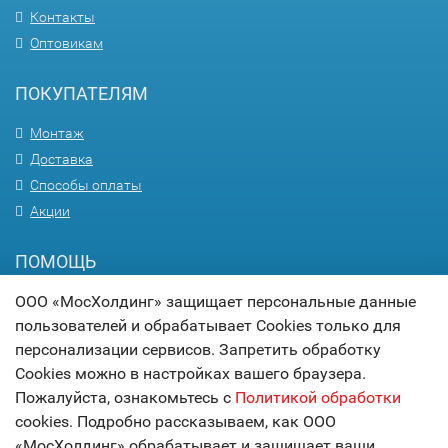
Контакты
Оптовикам
ПОКУПАТЕЛЯМ
Монтаж
Доставка
Способы оплаты
Акции
ПОМОЩЬ
ООО «МосХолдинг» защищает персональные данные
Вопрос-ответ
пользователей и обрабатывает Cookies только для
Гарантия
персонализации сервисов. Запретить обработку
Статьи
Cookies можно в настройках вашего браузера.
Карта сайта
Пожалуйста, ознакомьтесь с
Политикой обработки
cookies. Подробно рассказываем, как ООО
© 2017
МОСХОЛДИНГ
«МосХолдинг» обрабатывает и защищает ваши