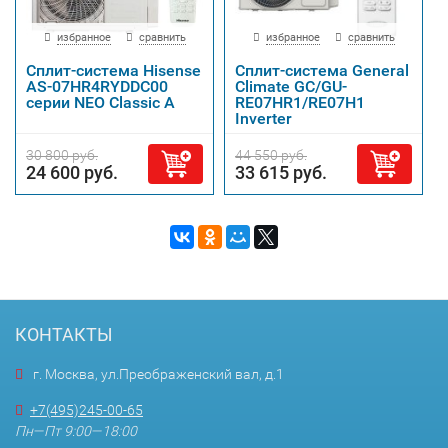
избранное
сравнить
избранное
сравнить
Сплит-система Hisense
Сплит-система General
AS-07HR4RYDDC00
Climate GC/GU-
серии NEO Classic A
RE07HR1/RE07H1
Inverter
30 800 руб.
44 550 руб.
24 600 руб.
33 615 руб.
КОНТАКТЫ
г. Москва, ул.Преображенский вал, д.1
+7(495)245-00-65
Пн—Пт 9:00—18:00