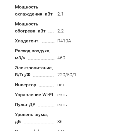
Мощность
охлаждения: кВт
2.1
Мощность
обогрева: кВт
2.2
Хладагент:
R410A
Расход воздуха,
м3/ч
460
Электропитание,
В/Гц/Ф
220/50/1
Инвертор
нет
Управление Wi-FI
есть
Пульт ДУ
есть
Уровень шума,
дБ
36