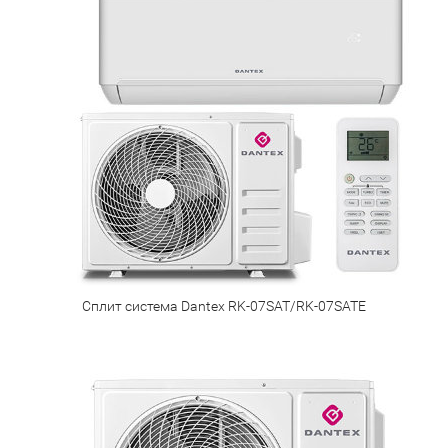
Сплит система Dantex RK-07SAT/RK-07SATE