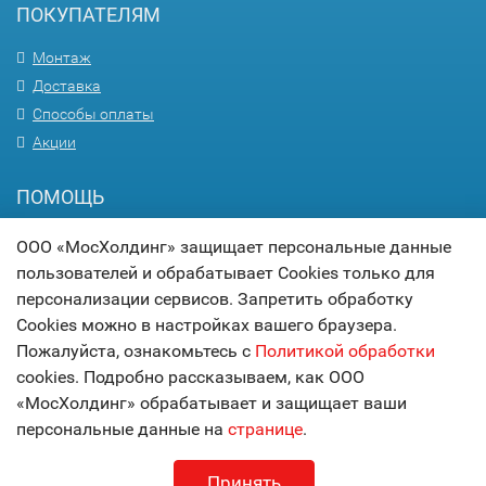
ПОКУПАТЕЛЯМ
Монтаж
Доставка
Способы оплаты
Акции
ПОМОЩЬ
Вопрос-ответ
ООО «МосХолдинг» защищает персональные данные
Гарантия
пользователей и обрабатывает Cookies только для
Статьи
персонализации сервисов. Запретить обработку
Cookies можно в настройках вашего браузера.
Карта сайта
Пожалуйста, ознакомьтесь с
Политикой обработки
cookies. Подробно рассказываем, как ООО
© 2017
МОСХОЛДИНГ
«МосХолдинг» обрабатывает и защищает ваши
технологии комфорта
персональные данные на
странице
.
Принять