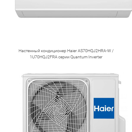
Настенный кондиционер Haier AS70HQJ2HRA-W /
1U70HQJ2FRA серии Quantum Inverter