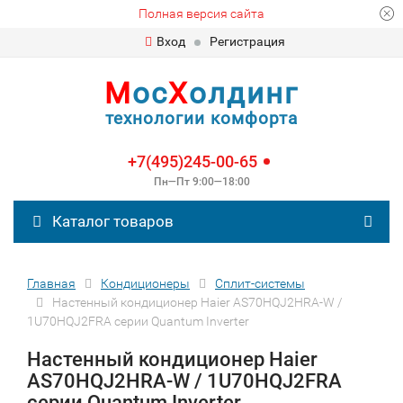
Полная версия сайта
Вход
Регистрация
М
ос
Х
олдинг
технологии комфорта
+7(495)245-00-65
Пн—Пт 9:00—18:00
Каталог товаров
Главная
Кондиционеры
Сплит-сиcтемы
Настенный кондиционер Haier AS70HQJ2HRA-W /
1U70HQJ2FRA серии Quantum Inverter
Настенный кондиционер Haier
AS70HQJ2HRA-W / 1U70HQJ2FRA
серии Quantum Inverter