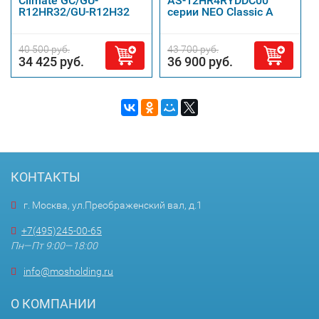
Climate GC/GU-
AS-12HR4RYDDC00
R12HR32/GU-R12H32
серии NEO Classic A
40 500 руб.
43 700 руб.
34 425 руб.
36 900 руб.
КОНТАКТЫ
г. Москва, ул.Преображенский вал, д.1
+7(495)245-00-65
Пн—Пт 9:00—18:00
info@mosholding.ru
О КОМПАНИИ