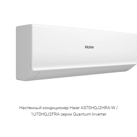
Настенный кондиционер Haier AS70HQJ2HRA-W /
1U70HQJ2FRA серии Quantum Inverter