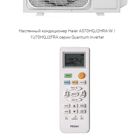
Настенный кондиционер Haier AS70HQJ2HRA-W /
1U70HQJ2FRA серии Quantum Inverter