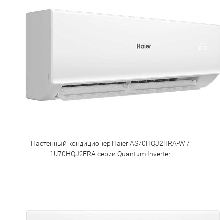
Настенный кондиционер Haier AS70HQJ2HRA-W /
1U70HQJ2FRA серии Quantum Inverter