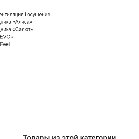
вентиляция I осушение
щника «Алиса»
щника «Салют»
«EVO»
iFeel
Товары из этой категории