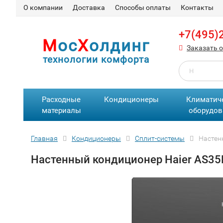
О компании
Доставка
Способы оплаты
Контакты
+7(495)
М
ос
Х
олдинг
Заказать 
технологии комфорта
Расходные
Кондиционеры
Климатич
материалы
оборудов
Главная
Кондиционеры
Сплит-сиcтемы
Настен
Настенный кондиционер Haier AS35