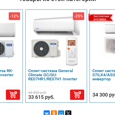
-12%
-25%
Бесплатная
доставка
rsa RK-
Сплит-система General
Сплит сист
nverter
Climate GC/GU-
07ILK4/ASO
RE07HR1/RE07H1 Inverter
инвертoр
44 550 руб.
34 300 ру
33 615 руб.