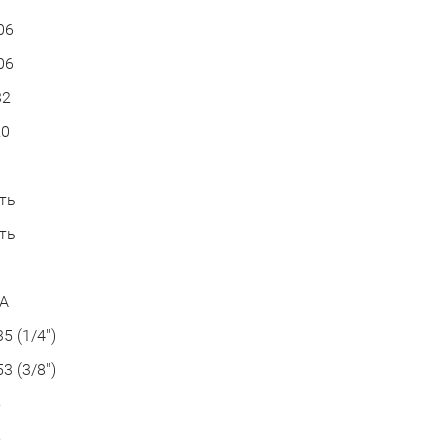
06
06
32
20
а
ть
ть
3
А
35 (1/4")
53 (3/8")
5
5