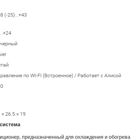
8 (-25)...+43
...+24
черный
ier
итай
равление по WI-FI (Встроенное) / Работает с Алисой
00
 × 26.5 × 19
-система
ндиционер, предназначенный для охлаждения и обогрева