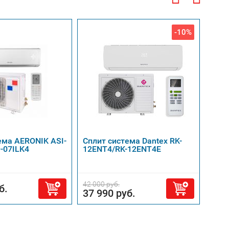
-10%
ема AERONIK ASI-
Сплит система Dantex RK-
Спли
-07ILK4
12ENT4/RK-12ENT4E
07EN
42 000 руб.
28 99
б.
37 990 руб.
24 