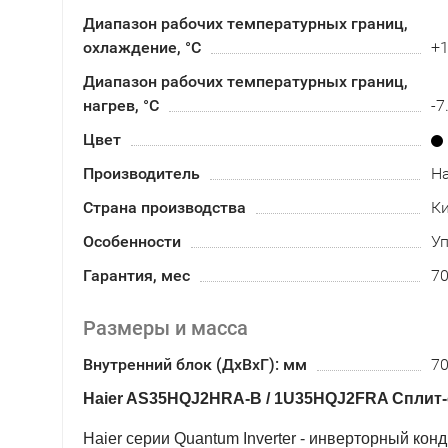
Диапазон рабочих температурных границ,
охлаждение, °C
+1
Диапазон рабочих температурных границ,
нагрев, °C
-7
Цвет
Производитель
Ha
Страна производства
К
Особенности
Уп
Гарантия, мес
7
Размеры и масса
Внутренний блок (ДхВхГ): мм
70
Haier AS35HQJ2HRA-B / 1U35HQJ2FRA Сплит
Haier серии Quantum Inverter - инверторный ко