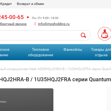
Кредит
Возврат и обмен
245-00-65
Пн—Пт 9:00—18:00
обратный звонок
info@mosholding.ru
еское
Тепловое
Фанкойлы
Товары дл
ание
оборудование
отдыха
ный кондиционер Haier AS35HQJ2HRA-B / 1U35HQJ2FRA серии Quantu
HQJ2HRA-B / 1U35HQJ2FRA серии Quantum I