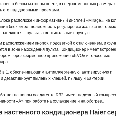
олнен в белом матовом цвете, в сверхкомпактных размерах
ить его над дверными проемами.
 блока расположен информативный дисплей «Mirage», на к
ний блок имеет возможность регулировки жалюзи по гориз
правляются с пульта, а вертикальные вручную.
ым расположением кнопок, подсветкой с отключением, и фун
ется в зоне нахождения пульта. Кондиционер имеет встрое
рибором через фирменное приложение «EVO» и голосовые
мира.
 в 1, обеспечивающим антиаллергенную, антивирусную и
 и дезактивирует пылевых клещей, пыльцу и бактерии,
аботает на новом хладагенте R32, имеет надежный компрес
вности «А» при работе на охлаждение и на обогрев..
 настенного кондиционера Haier се