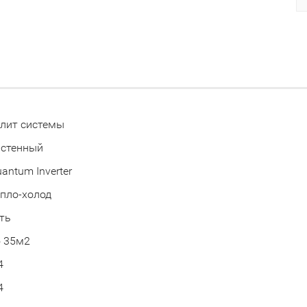
лит системы
астенный
antum Inverter
пло-холод
ть
 35м2
4
4