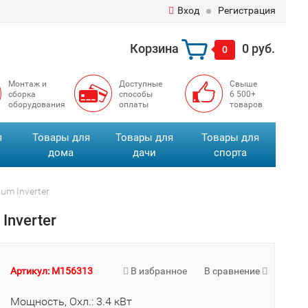
Вход
Регистрация
Корзина
0 руб.
0
Монтаж и
Доступные
Свыше
сборка
способы
6 500+
оборудования
оплаты
товаров
я
Товары для
Товары для
Товары для
дома
дачи
спорта
m Inverter
nverter
Артикул: M156313
В избранное
В сравнение
Мощность, Охл.: 3.4 кВт