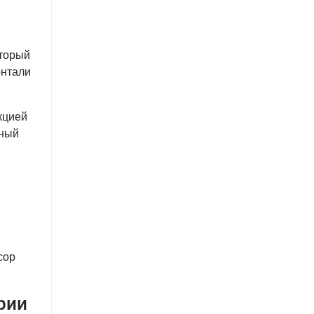
оторый
онтали
кцией
нный
сор
рии