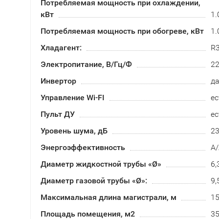
Потребляемая мощность при охлаждении,
кВт
1.
Потребляемая мощность при обогреве, кВт
1.
Хладагент:
R
Электропитание, В/Гц/Ф
2
Инвертор
д
Управление Wi-FI
ес
Пульт ДУ
ес
Уровень шума, дБ
2
Энергоэффективность
А/
Диаметр жидкостной трубы «Ø»
6,
Диаметр газовой трубы «Ø»:
9,
Максимальная длина магистрали, м
1
Площадь помещения, м2
3