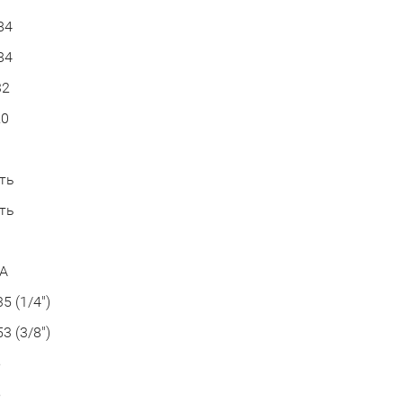
84
84
32
20
а
ть
ть
3
А
35 (1/4")
53 (3/8")
5
5