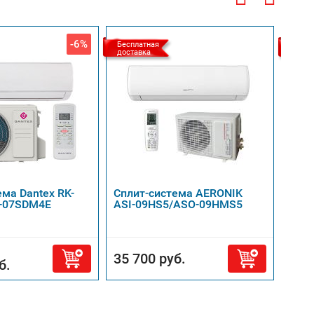
-6%
Бесплатная
Беспл
доставка
доста
ема Dantex RK-
Сплит-система AERONIK
Спли
-07SDM4E
ASI-09HS5/ASO-09HMS5
07H
Clas
30 80
35 700 руб.
б.
24 