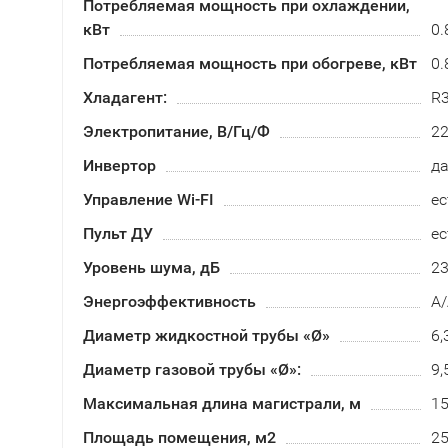
Потребляемая мощность при охлаждении,
кВт
0.
Потребляемая мощность при обогреве, кВт
0.
Хладагент:
R
Электропитание, В/Гц/Ф
2
Инвертор
д
Управление Wi-FI
ес
Пульт ДУ
ес
Уровень шума, дБ
2
Энергоэффективность
А/
Диаметр жидкостной трубы «Ø»
6,
Диаметр газовой трубы «Ø»:
9,
Максимальная длина магистрали, м
1
Площадь помещения, м2
2