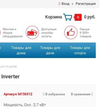
Вход
Регистрация
Корзина
0 руб.
0
Монтаж и
Доступные
Свыше
сборка
способы
6 500+
оборудования
оплаты
товаров
я
Товары для
Товары для
Товары для
дома
дачи
спорта
m Inverter
nverter
Артикул: M156312
В избранное
В сравнение
Мощность, Охл.: 2.7 кВт