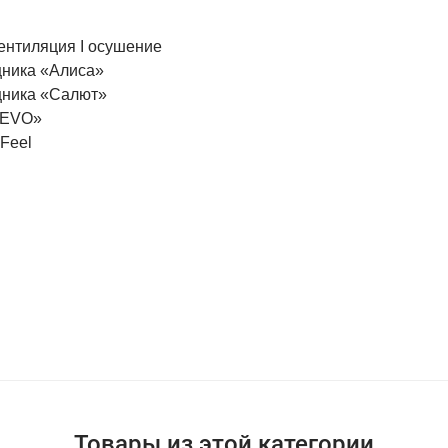
вентиляция I осушение
щника «Алиса»
щника «Салют»
«EVO»
iFeel
Товары из этой категории