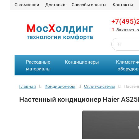
О компании
Доставка
Способы оплаты
Контакты
+7(495)
М
ос
Х
олдинг
Заказать 
технологии комфорта
Расходные
Кондиционеры
Климатич
материалы
оборудов
Главная
Кондиционеры
Сплит-сиcтемы
Настен
Настенный кондиционер Haier AS25