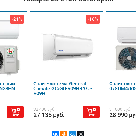
-21%
-16%
тенный
Сплит-система General
Сплит сист
WN28HN
Climate GC/GU-R09HR/GU-
07SDM4/RK
R09H
32 400 руб.
31 000 руб.
27 135 руб.
28 990 ру