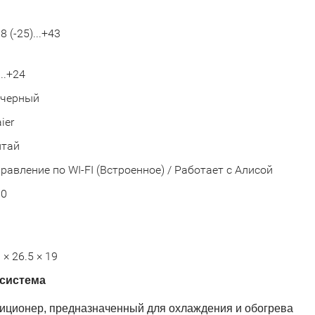
8 (-25)...+43
...+24
черный
ier
итай
равление по WI-FI (Встроенное) / Работает с Алисой
00
 × 26.5 × 19
-система
ндиционер, предназначенный для охлаждения и обогрева