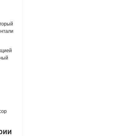
оторый
онтали
кцией
нный
сор
рии