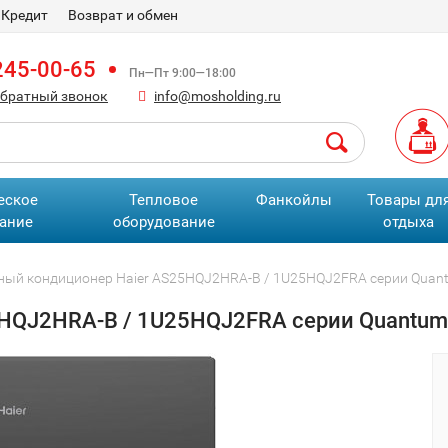
Кредит
Возврат и обмен
245-00-65
Пн—Пт 9:00—18:00
обратный звонок
info@mosholding.ru
еское
Тепловое
Фанкойлы
Товары дл
ание
оборудование
отдыха
ный кондиционер Haier AS25HQJ2HRA-B / 1U25HQJ2FRA серии Quantu
HQJ2HRA-B / 1U25HQJ2FRA серии Quantum I