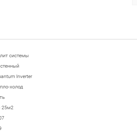
лит системы
астенный
antum Inverter
пло-холод
ть
 25м2
07
9