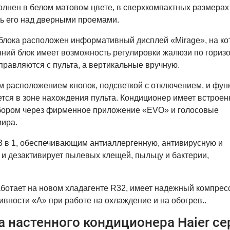
олнен в белом матовом цвете, в сверхкомпактных размерах
ить его над дверными проемами.
 блока расположен информативный дисплей «Mirage», на к
ний блок имеет возможность регулировки жалюзи по гориз
правляются с пульта, а вертикальные вручную.
ым расположением кнопок, подсветкой с отключением, и фун
ется в зоне нахождения пульта. Кондиционер имеет встрое
рибором через фирменное приложение «EVO» и голосовые
мира.
 в 1, обеспечивающим антиаллергенную, антивирусную и
 и дезактивирует пылевых клещей, пыльцу и бактерии,
аботает на новом хладагенте R32, имеет надежный компрес
вности «А» при работе на охлаждение и на обогрев..
 настенного кондиционера Haier се