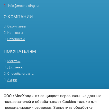
info@mosholding.ru
О КОМПАНИИ
О компании
Контакты
Оптовикам
ПОКУПАТЕЛЯМ
Монтаж
Доставка
Способы оплаты
Акции
ПОМОЩЬ
ООО «МосХолдинг» защищает персональные данные
пользователей и обрабатывает Cookies только для
Вопрос-ответ
персонализации сервисов. Запретить обработку
Гарантия