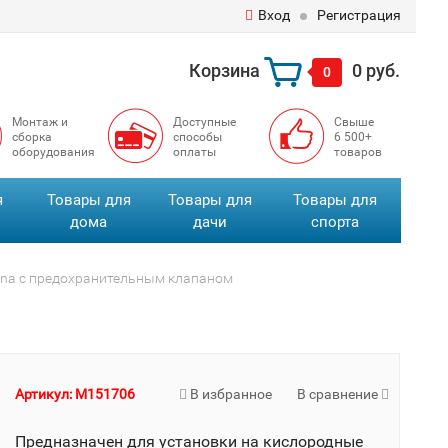
Вход
Регистрация
Корзина
0 руб.
0
Монтаж и
Доступные
Свыше
сборка
способы
6 500+
оборудования
оплаты
товаров
я
Товары для
Товары для
Товары для
дома
дачи
спорта
na с предохранительным клапаном
Артикул: M151706
В избранное
В сравнение
Предназначен для установки на кислородные