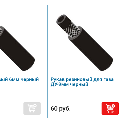
овый 6мм черный
Рукав резиновый для газа
Реду
ДУ-9мм черный
балл
1,5к
60 руб.
1 0