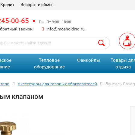
Кредит
Возврат и обмен
245-00-65
Пн—Пт 9:00—18:00
обратный звонок
info@mosholding.ru
еское
Тепловое
Фанкойлы
Товары дл
ание
оборудование
отдыха
атели
Аксессуары для газовых обогревателей
Вентиль Cavag
ным клапаном