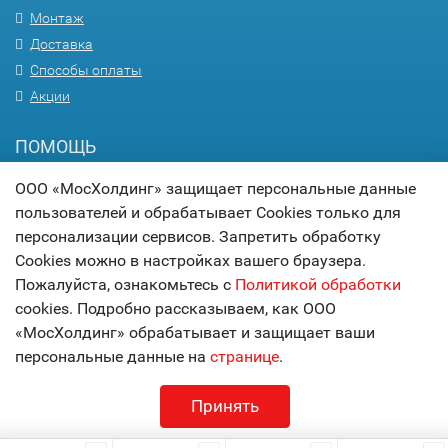
Монтаж
Доставка
Способы оплаты
Акции
ПОМОЩЬ
Вопрос-ответ
ООО «МосХолдинг» защищает персональные данные
пользователей и обрабатывает Cookies только для
Гарантия
персонализации сервисов. Запретить обработку
Статьи
Cookies можно в настройках вашего браузера.
Карта сайта
Пожалуйста, ознакомьтесь с
Политикой обработки
cookies. Подробно рассказываем, как ООО
© 2017
МОСХОЛДИНГ
«МосХолдинг» обрабатывает и защищает ваши
технологии комфорта
персональные данные на
странице
.
Принять