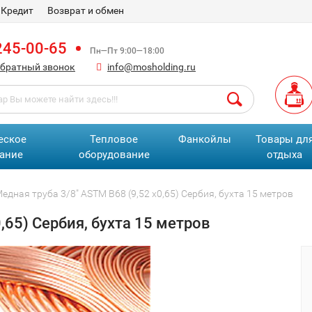
Кредит
Возврат и обмен
245-00-65
Пн—Пт 9:00—18:00
обратный звонок
info@mosholding.ru
еское
Тепловое
Фанкойлы
Товары дл
ание
оборудование
отдыха
едная труба 3/8" ASTM В68 (9,52 х0,65) Сербия, бухта 15 метров
,65) Сербия, бухта 15 метров