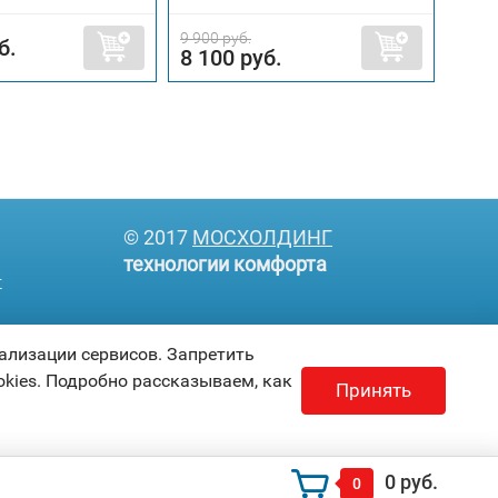
9 900 руб.
10 70
б.
8 100 руб.
8 5
© 2017
МОСХОЛДИНГ
технологии комфорта
т
ализации сервисов. Запретить
kies. Подробно рассказываем, как
Принять
0 руб.
0