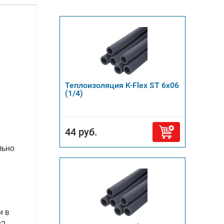
Теплоизоляция K-Flex ST 6х06
(1/4)
44 руб.
льно
и в