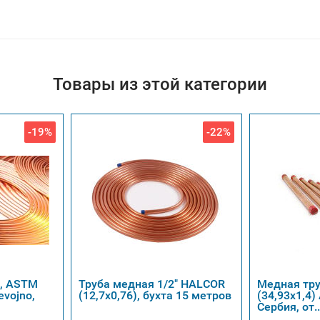
Товары из этой категории
-19%
-22%
", ASTM
Труба медная 1/2" HALCOR
Медная тру
evojno,
(12,7х0,76), бухта 15 метров
(34,93х1,4
Сербия, от..