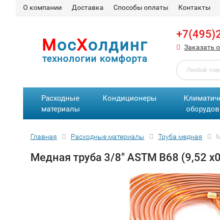
О компании
Доставка
Способы оплаты
Контакты
+7(495)
М
ос
Х
олдинг
Заказать 
технологии комфорта
Расходные
Кондиционеры
Климатич
материалы
оборудов
Главная
Расходные материалы
Труба медная
М
Медная труба 3/8" ASTM В68 (9,52 х0