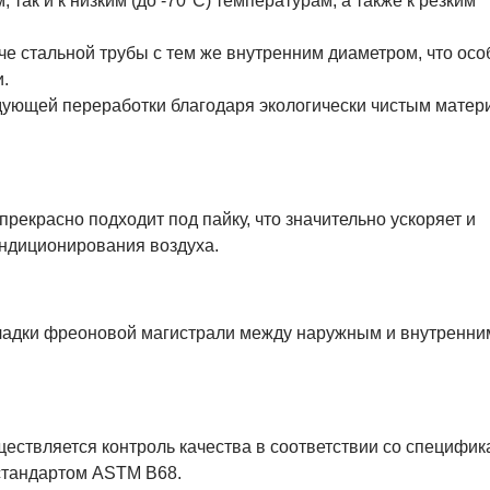
, так и к низким (до -70°С) температурам, а также к резким
гче стальной трубы с тем же внутренним диаметром, что ос
.
дующей переработки благодаря экологически чистым матер
прекрасно подходит под пайку, что значительно ускоряет и
ондиционирования воздуха.
окладки фреоновой магистрали между наружным и внутренни
ществляется контроль качества в соответствии со специфи
стандартом ASTM В68.