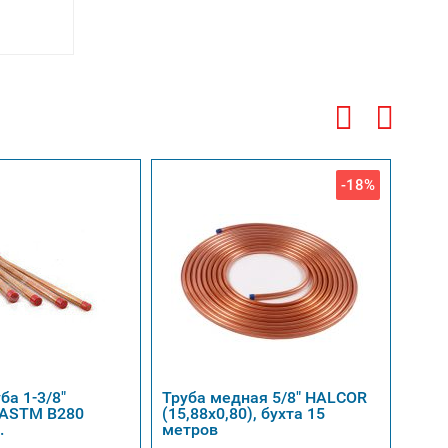
-18%
ба 1-3/8"
Труба медная 5/8" HALCOR
Медн
) ASTM B280
(15,88х0,80), бухта 15
(19,
.
метров
1...