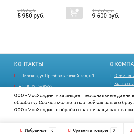
6 500 руб.
11 900 руб.
5 950 руб.
9 600 руб.
КОНТАКТЫ
О КОМП
г. Москва, ул.Преображенский вал, д.1
О компан
Контакты
+7(495)245-00-65
Оптовика
Пн—Пт 9:00—18:00
ООО «МосХолдинг» защищает персональные данные п
обработку Cookies можно в настройках вашего брау
info@mosholding.ru
ООО «МосХолдинг» обрабатывает и защищает ваши
Избранное
Сравнить товары
0
0