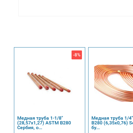
-8%
Медная труба 1-1/8"
Медная труба 1/4
(28,57х1,27) ASTM B280
B280 (6,35х0,76) S
Сербия, о...
бу...