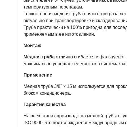
окислителей и УФ-лучей, устойчива как к высоким
температурным перепадам.
Тонкостенная медная труба почти в три раза ле
актуально при транспортировке и складировании
Труба практически на 100% пригодна для после
применяемым в ее изготовлении.
Монтаж
Медная труба
отлично сгибается и фальцуется, 
максимально упрощает ее монтаж в системах к
Применение
Медная труба 3/8" × 15 м используется для пр
блоком кондиционера.
Гарантия качества
На всех этапах производства медной трубы осу
ISO 9000, что подтверждается международным 