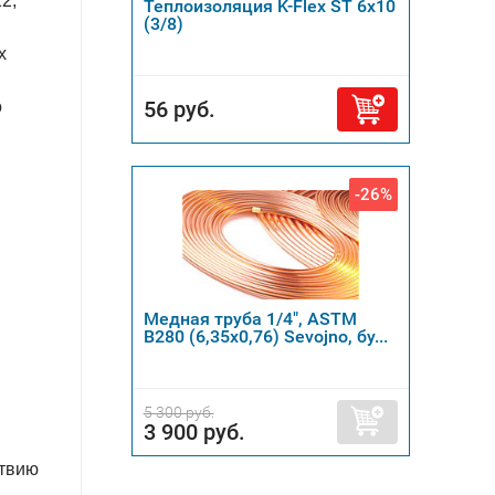
2,
Теплоизоляция K-Flex ST 6х10
(3/8)
х
56 руб.
о
-26%
Медная труба 1/4", ASTM
B280 (6,35х0,76) Sevojno, бу...
5 300 руб.
3 900 руб.
ствию