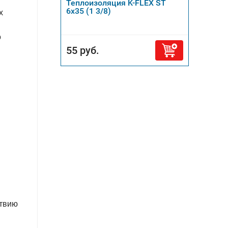
Теплоизоляция K-FLEX ST
6х35 (1 3/8)
х
о
55 руб.
ствию