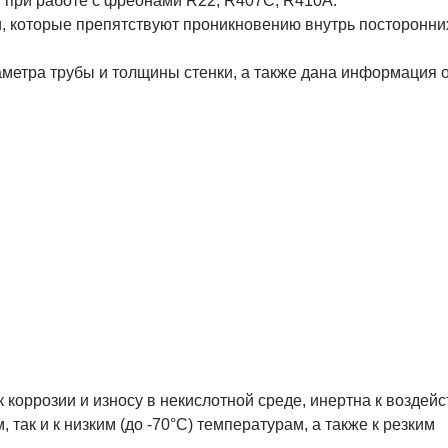
 при работе с фреонами R22, R407C, R410A.
, которые препятствуют проникновению внутрь посторонни
аметра трубы и толщины стенки, а также дана информация 
 коррозии и износу в некислотной среде, инертна к воздей
, так и к низким (до -70°С) температурам, а также к резким