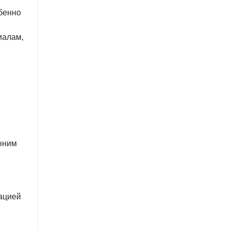
обенно
иалам,
нним
кацией