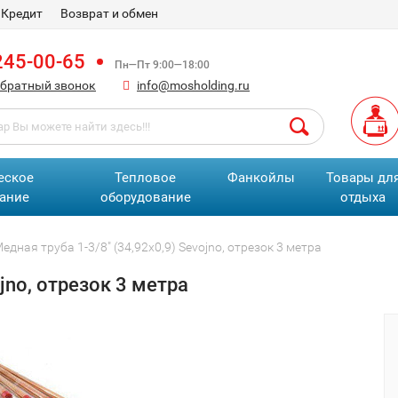
Кредит
Возврат и обмен
245-00-65
Пн—Пт 9:00—18:00
обратный звонок
info@mosholding.ru
еское
Тепловое
Фанкойлы
Товары дл
ание
оборудование
отдыха
едная труба 1-3/8" (34,92х0,9) Sevojno, отрезок 3 метра
jno, отрезок 3 метра