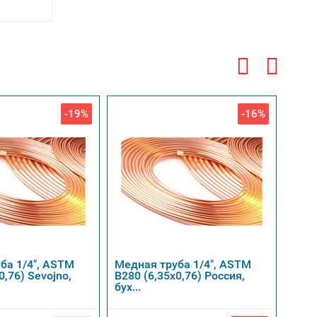
-19%
-16%
ба 1/4", ASTM
Медная труба 1/4", ASTM
Медн
0,76) Sevojno,
B280 (6,35х0,76) Россия,
B280
бух...
бух..