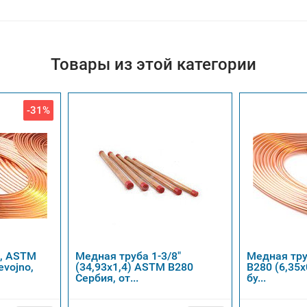
Товары из этой категории
-31%
", ASTM
Медная труба 1-3/8"
Медная тру
evojno,
(34,93х1,4) ASTM B280
B280 (6,35х
Сербия, от...
бу...