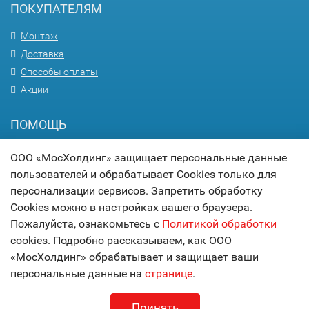
ПОКУПАТЕЛЯМ
Монтаж
Доставка
Способы оплаты
Акции
ПОМОЩЬ
Вопрос-ответ
ООО «МосХолдинг» защищает персональные данные
Гарантия
пользователей и обрабатывает Cookies только для
Статьи
персонализации сервисов. Запретить обработку
Карта сайта
Cookies можно в настройках вашего браузера.
Пожалуйста, ознакомьтесь с
Политикой обработки
© 2017
МОСХОЛДИНГ
cookies. Подробно рассказываем, как ООО
технологии комфорта
«МосХолдинг» обрабатывает и защищает ваши
персональные данные на
странице
.
Принять