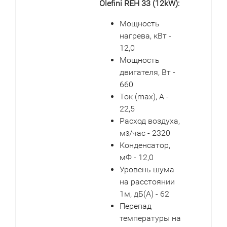
Olefini REH 33 (12kW):
Мощность
нагрева, кВт -
12,0
Мощность
двигателя, Вт -
660
Ток (max), А -
22,5
Расход воздуха,
м
/час - 2320
3
Конденсатор,
мФ - 12,0
Уровень шума
на расстоянии
1м, дБ(А) - 62
Перепад
температуры на