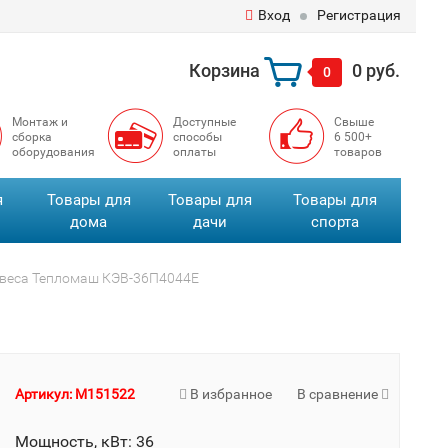
Вход
Регистрация
Корзина
0 руб.
0
Монтаж и
Доступные
Свыше
сборка
способы
6 500+
оборудования
оплаты
товаров
я
Товары для
Товары для
Товары для
дома
дачи
спорта
авеса Тепломаш КЭВ-36П4044Е
Артикул: M151522
В избранное
В сравнение
Мощность, кВт: 36