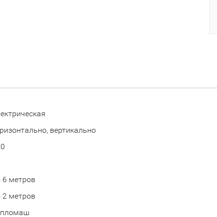
ектрическая
ризонтально, вертикально
20
6
 6 метров
 2 метров
епломаш