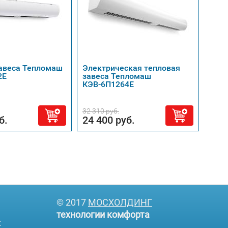
авеса Тепломаш
Электрическая тепловая
Тепл
2Е
завеса Тепломаш
КЭВ
КЭВ-6П1264Е
32 310 руб.
30 
б.
24 400 руб.
© 2017
МОСХОЛДИНГ
технологии комфорта
т