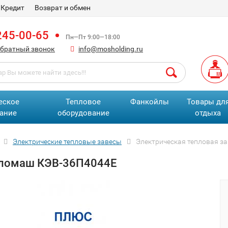
Кредит
Возврат и обмен
245-00-65
Пн—Пт 9:00—18:00
обратный звонок
info@mosholding.ru
еское
Тепловое
Фанкойлы
Товары дл
ание
оборудование
отдыха
Электрические тепловые завесы
Электрическая тепловая з
пломаш КЭВ-36П4044Е