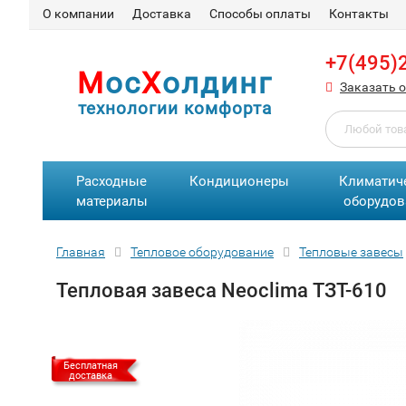
О компании
Доставка
Способы оплаты
Контакты
+7(495)
М
ос
Х
олдинг
Заказать 
технологии комфорта
Расходные
Кондиционеры
Климатич
материалы
оборудов
Главная
Тепловое оборудование
Тепловые завесы
Тепловая завеса Neoclima ТЗТ-610
Бесплатная
доставка