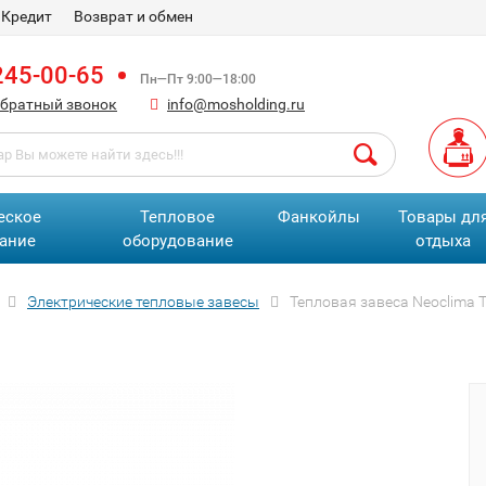
Кредит
Возврат и обмен
245-00-65
Пн—Пт 9:00—18:00
обратный звонок
info@mosholding.ru
еское
Тепловое
Фанкойлы
Товары дл
ание
оборудование
отдыха
Электрические тепловые завесы
Тепловая завеса Neoclima 