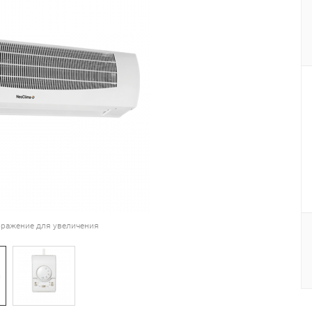
ражение для увеличения