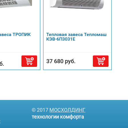
завеса ТРОПИК
Тепловая завеса Тепломаш
Тепл
КЭВ-6П3031Е
Т30
37 680 руб.
17 
б.
© 2017
МОСХОЛДИНГ
технологии комфорта
т