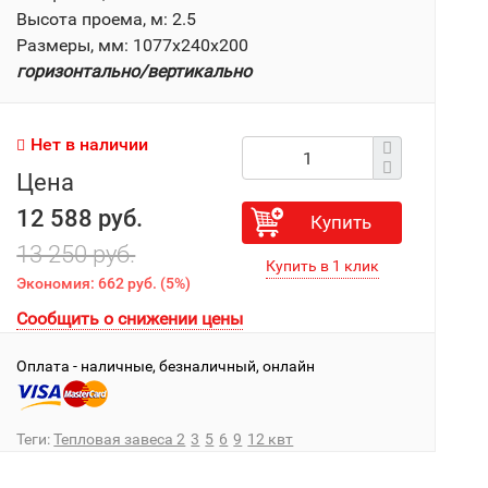
Высота проема, м: 2.5
Размеры, мм: 1077x240x200
горизонтально/вертикально
Нет в наличии
Цена
12 588 руб.
Купить
13 250 руб.
Экономия:
662 руб.
(
5%
)
Сообщить о снижении цены
Оплата - наличные, безналичный, онлайн
Теги:
Тепловая завеса 2
3
5
6
9
12 квт