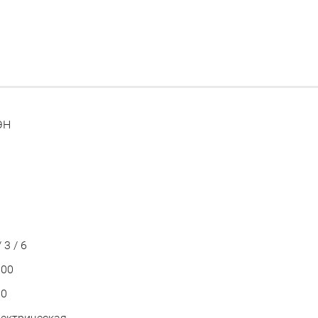
ЭН
а
а
0
/ 3 / 6
100
80
ектрическая