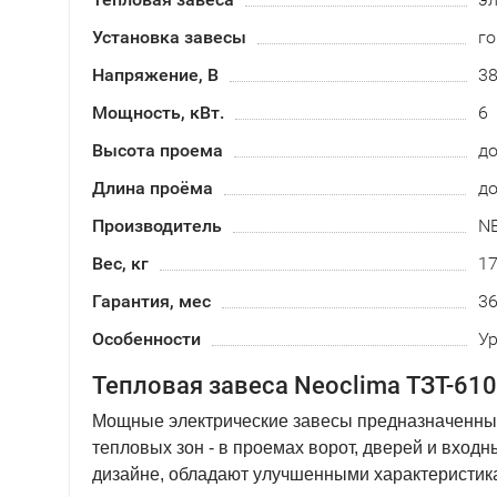
Установка завесы
го
Напряжение, В
3
Мощность, кВт.
6
Высота проема
до
Длина проёма
до
Производитель
N
Вес, кг
1
Гарантия, мес
3
Особенности
Ур
Тепловая завеса Neoclima ТЗТ-610
Мощные электрические завесы предназначенные
тепловых зон - в проемах ворот, дверей и вход
дизайне, обладают улучшенными характеристик