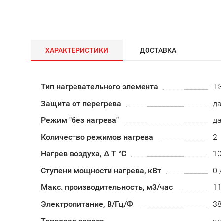
ХАРАКТЕРИСТИКИ
ДОСТАВКА
Тип нагревательного элемента
Т
Защита от перегрева
д
Режим "без нагрева"
д
Количество режимов нагрева
2
Нагрев воздуха, Δ Т °С
1
Ступени мощности нагрева, кВт
0 
Макс. производительность, м3/час
1
Электропитание, В/Гц/Ф
3
Тепловая завеса
эл