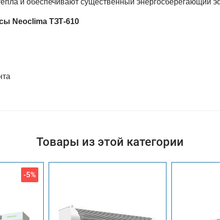
 тепла и обеспечивают существенный энергосберегающий э
ы Neоclima ТЗТ-610
нта
Товары из этой категории
-5%