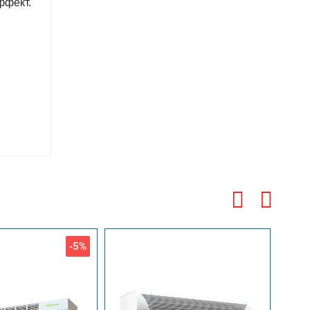
ффект.
-5%