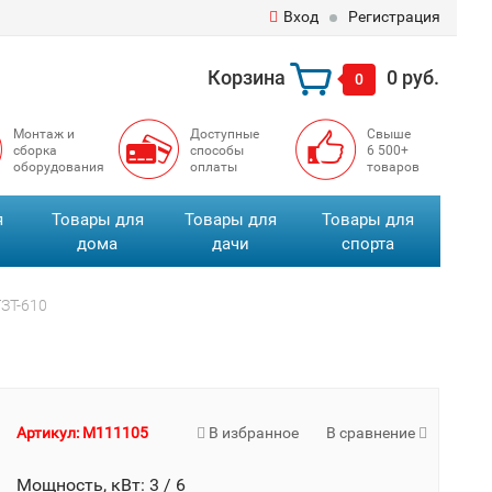
Вход
Регистрация
Корзина
0 руб.
0
Монтаж и
Доступные
Свыше
сборка
способы
6 500+
оборудования
оплаты
товаров
я
Товары для
Товары для
Товары для
дома
дачи
спорта
ТЗТ-610
Артикул: M111105
В избранное
В сравнение
Мощность, кВт: 3 / 6