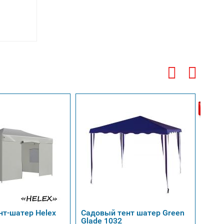
Беспл
доста
нт-шатер Helex
Садовый тент шатер Green
Тент
Glade 1032
1080