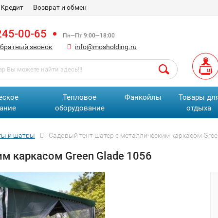
Кредит
Возврат и обмен
245-00-65
Пн—Пт 9:00—18:00
обратный звонок
info@mosholding.ru
еское
Тепловое
Фанкойлы
Товары дл
ание
оборудование
отдыха
ты и шатры
Садовый тент шатер с металлическим каркасом Gree
м каркасом Green Glade 1056