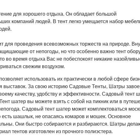
тение для хорошего отдыха. Он обладает большой
ьших компаний людей. В тент легко умещается набор мебел
юдей.
ит для проведения всевозможных торжеств на природе. Вн
ащищающие от непогоды, но что особенно важно тент обор
 что во время отдыха Вас не побеспокоят никакие назойливы
триваться свежим воздухом.
озволяет использовать их практически в любой сфере биз
для выставок. За свою историю Садовые Тенты, Шатры заво
оему качеству, удобству и эффективности. Садовый тент ш
ент шатер вы можете взять с собой на пикник или в путеше
 непогода. Садовый тент шатер может комплектоваться мос
о есть шашлык, не опасаясь комаров и мошек. Основное
льны. Они быстро собираются и разбираются. Шатры дела
ал тентов изготовлен из прочного полиэстера.