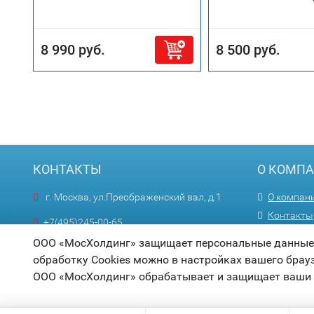
8 990 руб.
8 500 руб.
КОНТАКТЫ
О КОМП
г. Москва, ул.Преображенский вал, д.1
О компан
Контакты
+7(495)245-00-65
Оптовика
Пн—Пт 9:00—18:00
ООО «МосХолдинг» защищает персональные данные п
обработку Cookies можно в настройках вашего брау
info@mosholding.ru
ООО «МосХолдинг» обрабатывает и защищает ваши