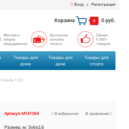
Вход
Регистрация
Корзина
0 руб.
0
Монтаж и
Доступные
Свыше
сборка
способы
6 500+
оборудования
оплаты
товаров
я
Товары для
Товары для
Товары для
дома
дачи
спорта
n Glade 1056
Артикул: M141264
В избранное
В сравнение
Размер, м: 3х6х2,6