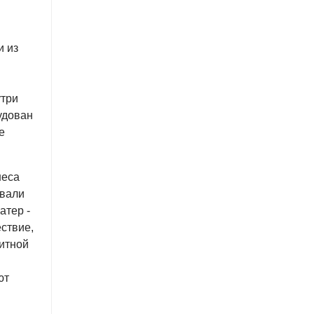
и из
утри
удован
е
неса
евали
атер -
ствие,
китной
ют