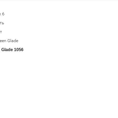
х 6
ть
т
een Glade
 Glade 1056