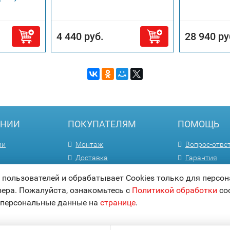
4 440 руб.
28 940 ру
АНИИ
ПОКУПАТЕЛЯМ
ПОМОЩЬ
ии
Монтаж
Вопрос-отве
Доставка
Гарантия
м
Способы оплаты
Статьи
ользователей и обрабатывает Cookies только для персон
Акции
Карта сайта
зера. Пожалуйста, ознакомьтесь с
Политикой обработки
coo
 персональные данные на
странице
.