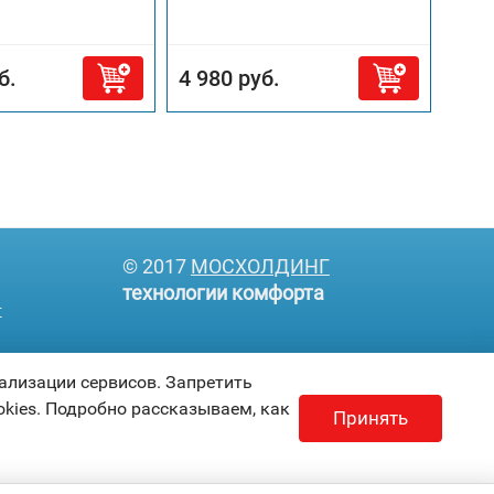
б.
4 980 руб.
37 
© 2017
МОСХОЛДИНГ
технологии комфорта
т
ализации сервисов. Запретить
kies. Подробно рассказываем, как
Принять