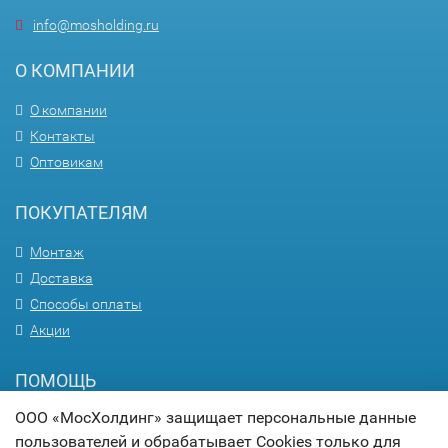
info@mosholding.ru
О КОМПАНИИ
О компании
Контакты
Оптовикам
ПОКУПАТЕЛЯМ
Монтаж
Доставка
Способы оплаты
Акции
ПОМОЩЬ
ООО «МосХолдинг» защищает персональные данные
Вопрос-ответ
пользователей и обрабатывает Cookies только для
Гарантия