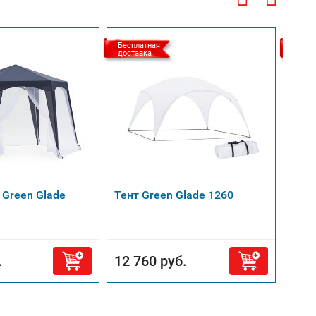
Бесплатная
Беспл
доставка
доста
 Green Glade
Тент Green Glade 1260
Бесе
4360
.
12 760 руб.
40 