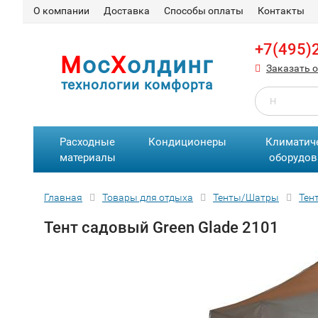
О компании
Доставка
Способы оплаты
Контакты
+7(495)
М
ос
Х
олдинг
Заказать 
технологии комфорта
Расходные
Кондиционеры
Климатич
материалы
оборудов
Главная
Товары для отдыха
Тенты/Шатры
Тен
Тент садовый Green Glade 2101