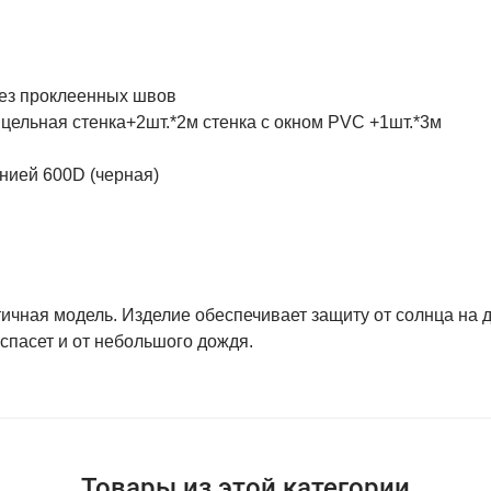
без проклеенных швов
м цельная стенка+2шт.*2м стенка с окном PVC +1шт.*3м
нией 600D (черная)
тичная модель. Изделие обеспечивает защиту от солнца на 
 спасет и от небольшого дождя.
Товары из этой категории