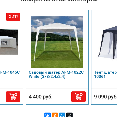
ХИТ!
AFM-1045C
Садовый шатер AFM-1022C
Тент шатер
White (3х3/2.4х2.4)
10061
4 400 руб.
9 090 руб