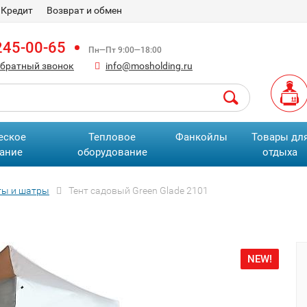
Кредит
Возврат и обмен
245-00-65
Пн—Пт 9:00—18:00
обратный звонок
info@mosholding.ru
еское
Тепловое
Фанкойлы
Товары дл
ание
оборудование
отдыха
ты и шатры
Тент садовый Green Glade 2101
NEW!