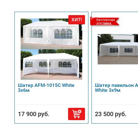
ХИТ!
Бесплатная
доставка
Шатер AFM-1015C White
Шатер павильон 
3x6м
White 3x9м
17 900 руб.
23 500 руб.