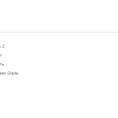
х 2
т
ть
een Glade