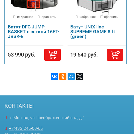
избранное
сравнить
избранное
сравнить
Батут DFC JUMP
Батут UNIX line
BASKET с сеткой 16FT-
SUPREME GAME 8 ft
JBSK-B
(green)
53 990 руб.
19 640 руб.
КОНТАКТЫ
г. Москва, ул.Преображенский вал, д.1
+7(495)245-00-65