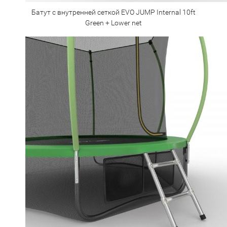
Батут с внутренней сеткой EVO JUMP Internal 10ft
Green + Lower net