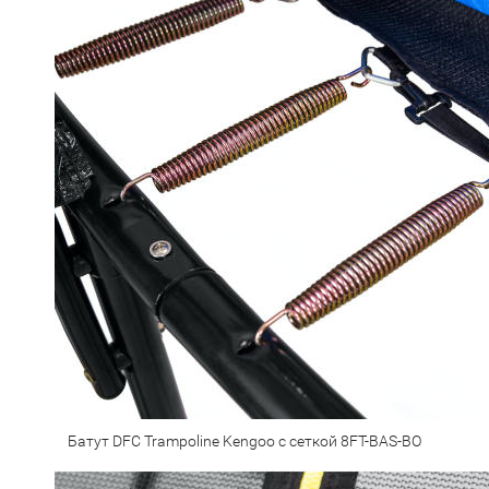
Батут DFC Trampoline Kengoo с сеткой 8FT-BAS-BO