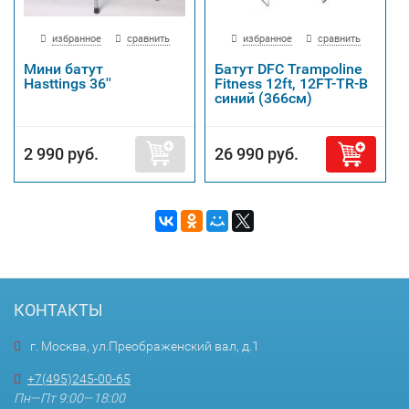
избранное
сравнить
избранное
сравнить
Мини батут
Батут DFC Trampoline
Hasttings 36''
Fitness 12ft, 12FT-TR-B
синий (366см)
2 990 руб.
26 990 руб.
КОНТАКТЫ
г. Москва, ул.Преображенский вал, д.1
+7(495)245-00-65
Пн—Пт 9:00—18:00