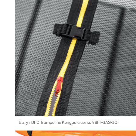
Батут DFC Trampoline Kengoo с сеткой 8FT-BAS-BO