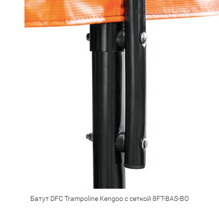
Батут DFC Trampoline Kengoo с сеткой 8FT-BAS-BO