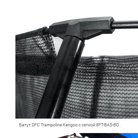
Батут DFC Trampoline Kengoo с сеткой 8FT-BAS-BO