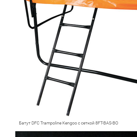
Батут DFC Trampoline Kengoo с сеткой 8FT-BAS-BO