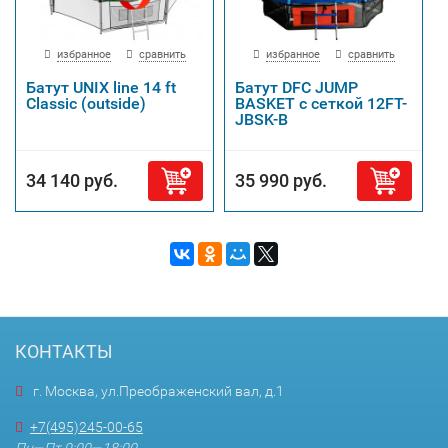
избранное
сравнить
избранное
сравнить
Батут UNIX line 14 ft
Батут DFC JUMP
Classic (outside)
BASKET с сеткой 12FT-
JBSK-B
34 140 руб.
35 990 руб.
КОНТАКТЫ
г. Москва, ул.Преображенский вал, д.1
+7(495)245-00-65