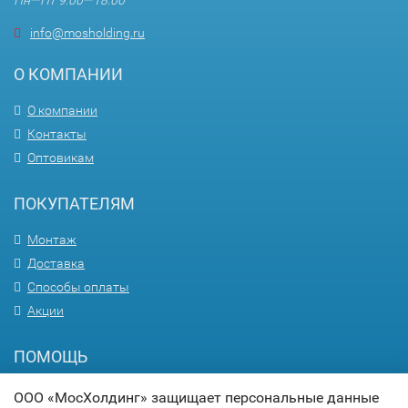
Пн—Пт 9:00—18:00
info@mosholding.ru
О КОМПАНИИ
О компании
Контакты
Оптовикам
ПОКУПАТЕЛЯМ
Монтаж
Доставка
Способы оплаты
Акции
ПОМОЩЬ
Вопрос-ответ
ООО «МосХолдинг» защищает персональные данные