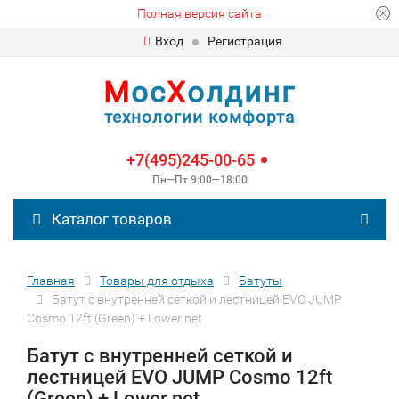
Полная версия сайта
Вход
Регистрация
М
ос
Х
олдинг
технологии комфорта
+7(495)245-00-65
Пн—Пт 9:00—18:00
Каталог товаров
Главная
Товары для отдыха
Батуты
Батут с внутренней сеткой и лестницей EVO JUMP
Cosmo 12ft (Green) + Lower net
Батут с внутренней сеткой и
лестницей EVO JUMP Cosmo 12ft
(Green) + Lower net