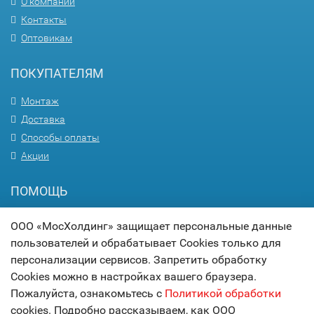
О компании
Контакты
Оптовикам
ПОКУПАТЕЛЯМ
Монтаж
Доставка
Способы оплаты
Акции
ПОМОЩЬ
Вопрос-ответ
ООО «МосХолдинг» защищает персональные данные
Гарантия
пользователей и обрабатывает Cookies только для
Статьи
персонализации сервисов. Запретить обработку
Карта сайта
Cookies можно в настройках вашего браузера.
Пожалуйста, ознакомьтесь с
Политикой обработки
© 2017
МОСХОЛДИНГ
cookies. Подробно рассказываем, как ООО