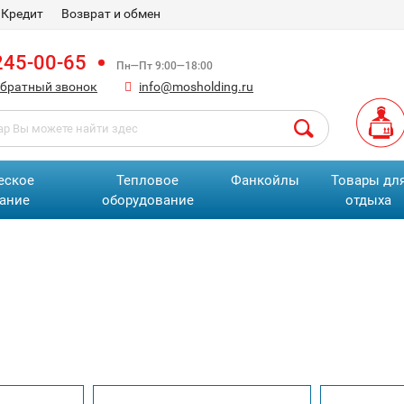
Кредит
Возврат и обмен
245-00-65
Пн—Пт 9:00—18:00
обратный звонок
info@mosholding.ru
еское
Тепловое
Фанкойлы
Товары дл
ание
оборудование
отдыха