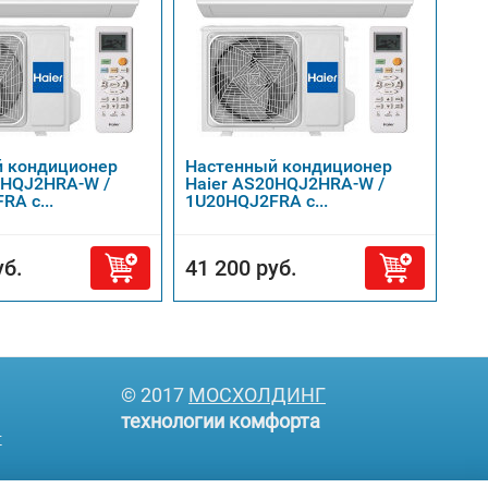
 кондиционер
Настенный кондиционер
5HQJ2HRA-W /
Haier AS20HQJ2HRA-W /
A с...
1U20HQJ2FRA с...
уб.
41 200 руб.
© 2017
МОСХОЛДИНГ
технологии комфорта
т