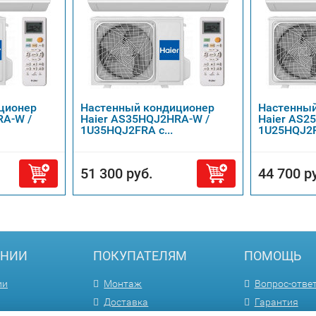
ционер
Настенный кондиционер
Настенный
RA-W /
Haier AS35HQJ2HRA-W /
Haier AS2
1U35HQJ2FRA с...
1U25HQJ2FR
51 300 руб.
44 700 р
АНИИ
ПОКУПАТЕЛЯМ
ПОМОЩЬ
ии
Монтаж
Вопрос-отве
Доставка
Гарантия