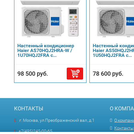
Настенный кондиционер
Настенный конди
Haier AS70HQJ2HRA-W /
Haier AS50HQJ2H
1U70HQJ2FRA с...
1U50HQJ2FRA с...
98 500 руб.
78 600 руб.
КОНТАКТЫ
О КОМП
г. Москва, ул.Преображенский вал, д.1
О компан
Контакты
+7(495)245-00-65