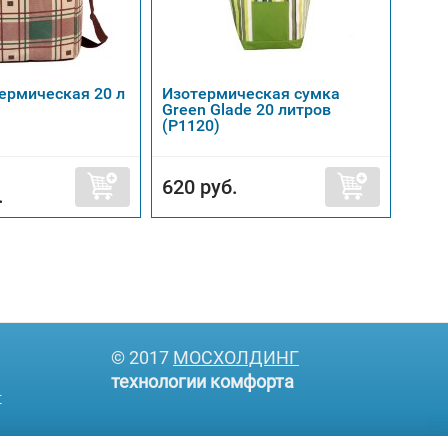
ермическая 20 л
Изотермическая сумка
Сумк
Green Glade 20 литров
Gree
(P1120)
620 руб.
770
.
© 2017
МОСХОЛДИНГ
технологии комфорта
т