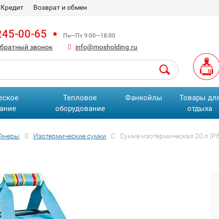
Кредит
Возврат и обмен
245-00-65
Пн—Пт 9:00—18:00
обратный звонок
info@mosholding.ru
еское
Тепловое
Фанкойлы
Товары дл
ание
оборудование
отдыха
ейнеры
Изотермические сумки
Сумка-изотермическая 20 л (Р