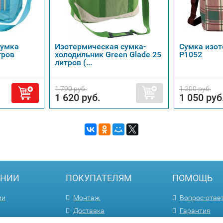
сумка
Изотермическая сумка-
Сумка изот
тров
холодильник Green Glade 25
P1052
литров (...
1 790 руб.
1 200 руб.
1 620 руб.
1 050 руб
АНИИ
ПОКУПАТЕЛЯМ
ПОМОЩЬ
ии
Монтаж
Вопрос-отве
Доставка
Гарантия