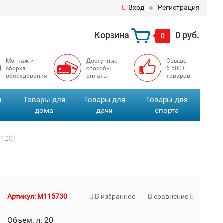
Вход
Регистрация
Корзина
0 руб.
0
Монтаж и
Доступные
Свыше
сборка
способы
6 500+
оборудования
оплаты
товаров
я
Товары для
Товары для
Товары для
дома
дачи
спорта
6120)
Артикул: M115730
В избранное
В сравнение
Объем, л: 20