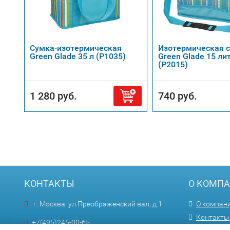
Сумка-изотермическая
Изотермическая 
Green Glade 35 л (Р1035)
Green Glade 15 ли
(P2015)
1 280 руб.
740 руб.
КОНТАКТЫ
О КОМП
г. Москва, ул.Преображенский вал, д.1
О компан
Контакты
+7(495)245-00-65