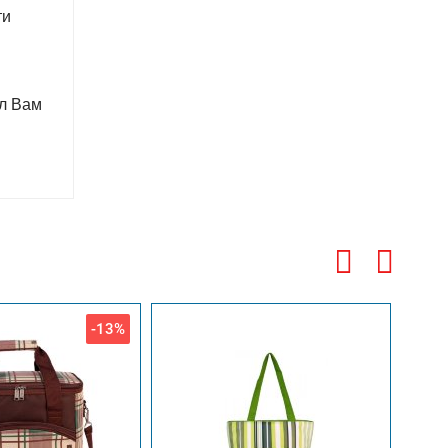
ти
 л Вам
-13%