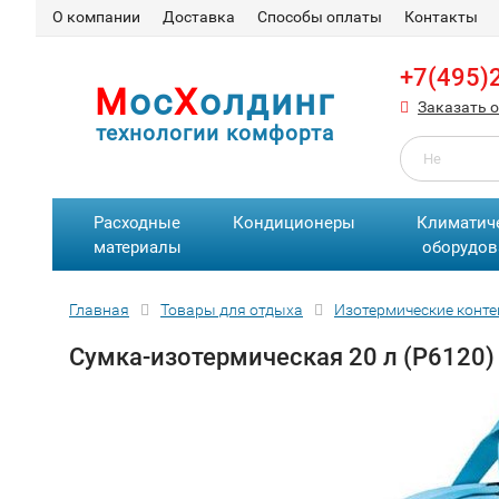
О компании
Доставка
Способы оплаты
Контакты
+7(495)
М
ос
Х
олдинг
Заказать 
технологии комфорта
Расходные
Кондиционеры
Климатич
материалы
оборудов
Главная
Товары для отдыха
Изотермические конт
Сумка-изотермическая 20 л (Р6120)