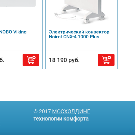
NOBO Viking
Электрический конвектор
Конв
Noirot CNX-4 1000 Plus
Elec
б.
18 190 руб.
9 2
© 2017
МОСХОЛДИНГ
технологии комфорта
т