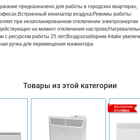
вание предназначено для работы в городских квартирах,
 в офисах.Встроенный ионизатор воздуха;Режимы работы:
воляет при незапланированном отключении электроэнергии
 действующих на момент отключения настроек;Нагреватель
и с ресурсом работы 25 лет;Воздухозаборник Intake увелич
бная ручка для перемещения конвектора
Товары из этой категории
Бесплатная
доставка