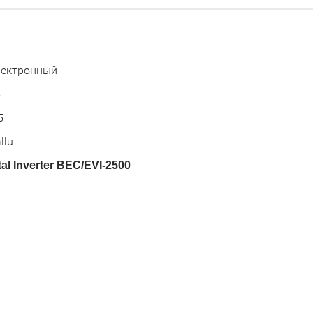
а
лектронный
5
5
llu
al Inverter BEC/EVI-2500