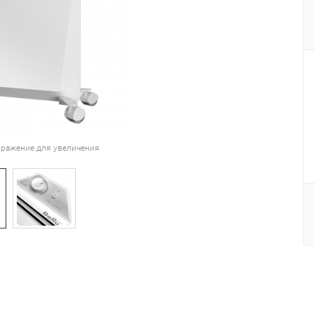
ражение для увеличения