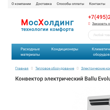
О компании
Доставка
Способы оплаты
Контакты
+7(495)
М
ос
Х
олдинг
Заказать 
технологии комфорта
Расходные
Кондиционеры
Климатич
материалы
оборудов
Главная
Тепловое оборудование
Электрические к
Конвектор электрический Ballu Evolut