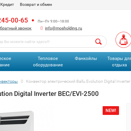
Кредит
Возврат и обмен
245-00-65
Пн—Пт 9:00—18:00
обратный звонок
info@mosholding.ru
еское
Тепловое
Фанкойлы
Товары дл
ание
оборудование
отдыха
онвекторы
Конвектор электрический Ballu Evolution Digital Inverte
ion Digital Inverter BEC/EVI-2500
NEW!