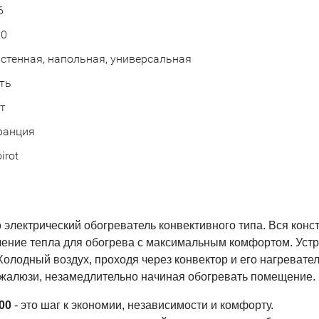
6
20
стенная, напольная, универсальная
ть
т
ранция
irot
 электрический обогреватель конвективного типа. Вся конс
ение тепла для обогрева с максимальным комфортом. Уст
Холодный воздух, проходя через конвектор и его нагревате
и-жалюзи, незамедлительно начиная обогревать помещение.
00
- это шаг к экономии, независимости и комфорту.