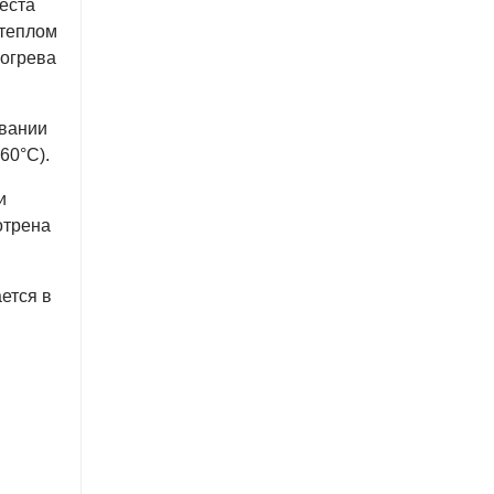
еста
 теплом
богрева
ывании
60°С).
и
отрена
ется в