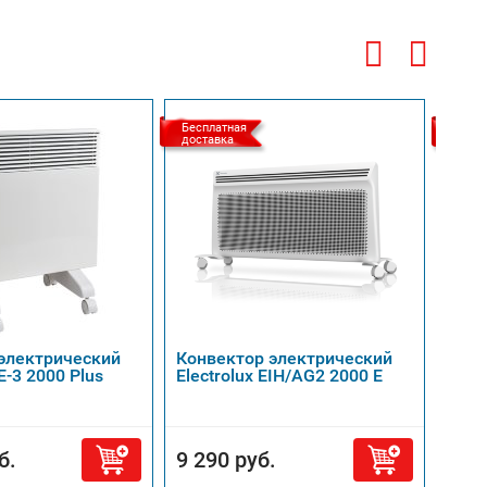
Бесплатная
Беспл
доставка
доста
электрический
Конвектор электрический
Конв
E-3 2000 Plus
Electrolux EIH/AG2 2000 E
NFK4
б.
9 290 руб.
18 