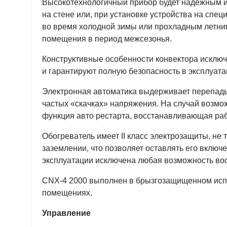
Высокотехнологичный прибор будет надежным ис
на стене или, при установке устройства на спе
во время холодной зимы или прохладным летни
помещения в период межсезонья.
Конструктивные особенности конвектора исклю
и гарантируют полную безопасность в эксплуата
Электронная автоматика выдерживает перепады 
частых «скачках» напряжения. На случай возмо
функция авто рестарта, восстанавливающая ра
Обогреватель имеет II класс электрозащиты, не 
заземлении, что позволяет оставлять его включ
эксплуатации исключена любая возможность во
CNX-4 2000 выполнен в брызгозащищенном испо
помещениях.
Управление