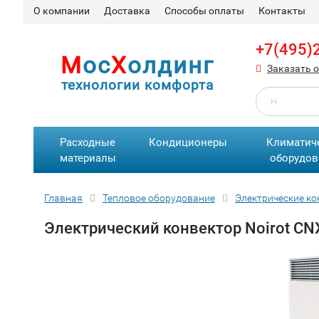
О компании
Доставка
Способы оплаты
Контакты
+7(495)
М
ос
Х
олдинг
Заказать 
технологии комфорта
Расходные
Кондиционеры
Климатич
материалы
оборудов
Главная
Тепловое оборудование
Электрические к
Электрический конвектор Noirot CNX