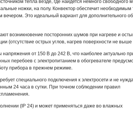
точником тепла везде, где найдется немного свободного м
циальные ножки, на полу. Конвектор обеспечит необходимым
м вечером. Это идеальный вариант для дополнительного о
чают возникновение посторонних шумов при нагреве и ост
ции (отсутствие острых углов, нагрев поверхности не выше 
напряжения от 150 В до 242 В, что наиболее актуально пр
жных перебоев с электропитанием в обогревателе предусм
боту прибора в прежнем режиме.
требует специального подключения к электросети и не нужда
енным 24 часа в сутки. При точном соблюдении правил
спламенения.
лнении (IP 24) и может применяться даже во влажных