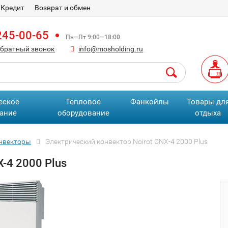
Кредит
Возврат и обмен
245-00-65
Пн—Пт 9:00—18:00
обратный звонок
info@mosholding.ru
еское
Тепловое
Фанкойлы
Товары дл
ание
оборудование
отдыха
онвекторы
Электрический конвектор Noirot CNX-4 2000 Plus
-4 2000 Plus