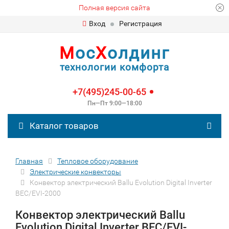
Полная версия сайта
Вход
Регистрация
М
ос
Х
олдинг
технологии комфорта
+7(495)245-00-65
Пн—Пт 9:00—18:00
Каталог товаров
Главная
Тепловое оборудование
Электрические конвекторы
Конвектор электрический Ballu Evolution Digital Inverter
BEC/EVI-2000
Конвектор электрический Ballu
Evolution Digital Inverter BEC/EVI-