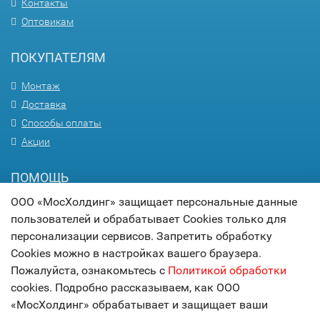
Контакты
Оптовикам
ПОКУПАТЕЛЯМ
Монтаж
Доставка
Способы оплаты
Акции
ПОМОЩЬ
ООО «МосХолдинг» защищает персональные данные
Вопрос-ответ
пользователей и обрабатывает Cookies только для
Гарантия
персонализации сервисов. Запретить обработку
Статьи
Cookies можно в настройках вашего браузера.
Карта сайта
Пожалуйста, ознакомьтесь с
Политикой обработки
cookies. Подробно рассказываем, как ООО
© 2017
МОСХОЛДИНГ
«МосХолдинг» обрабатывает и защищает ваши
технологии комфорта