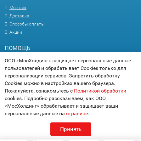
Монтаж
Доставка
Способы оплаты
Акции
ПОМОЩЬ
ООО «МосХолдинг» защищает персональные данные
Вопрос-ответ
пользователей и обрабатывает Cookies только для
Гарантия
персонализации сервисов. Запретить обработку
Статьи
Cookies можно в настройках вашего браузера.
Карта сайта
Пожалуйста, ознакомьтесь с
Политикой обработки
cookies. Подробно рассказываем, как ООО
© 2017
МОСХОЛДИНГ
«МосХолдинг» обрабатывает и защищает ваши
технологии комфорта
персональные данные на
странице
.
Принять