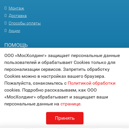
Монтаж
Доставка
Способы оплаты
Акции
ПОМОЩЬ
ООО «МосХолдинг» защищает персональные данные
Вопрос-ответ
пользователей и обрабатывает Cookies только для
Гарантия
персонализации сервисов. Запретить обработку
Статьи
Cookies можно в настройках вашего браузера.
Карта сайта
Пожалуйста, ознакомьтесь с
Политикой обработки
cookies. Подробно рассказываем, как ООО
© 2017
МОСХОЛДИНГ
«МосХолдинг» обрабатывает и защищает ваши
технологии комфорта
персональные данные на
странице
.
Принять