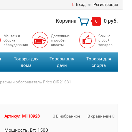
Вход
Регистрация
Корзина
0 руб.
0
Монтаж и
Доступные
Свыше
сборка
способы
6 500+
оборудования
оплаты
товаров
я
Товары для
Товары для
Товары для
дома
дачи
спорта
расный обогреватель Frico CIR21531
Артикул: M110923
В избранное
В сравнение
Мощность, Вт: 1500