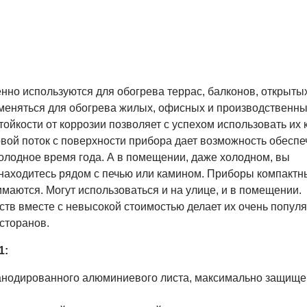
но используются для обогрева террас, балконов, открыты
именяться для обогрева жилых, офисных и производственн
йкости от коррозии позволяет с успехом использовать их к
вой поток с поверхности прибора дает возможность обеспе
олодное время года. А в помещении, даже холодном, вы
 находитесь рядом с печью или камином. Приборы компактн
маются. Могут использоваться и на улице, и в помещении.
ств вместе с невысокой стоимостью делает их очень попу
есторанов.
1:
 анодированного алюминиевого листа, максимально защище