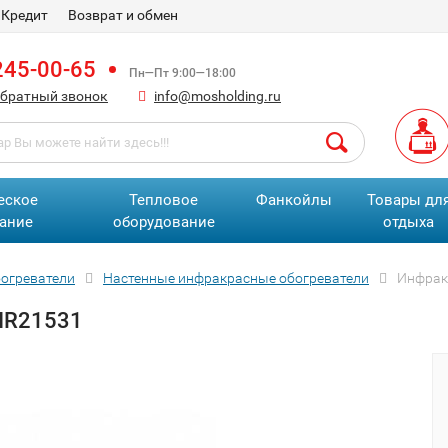
Кредит
Возврат и обмен
245-00-65
Пн—Пт 9:00—18:00
обратный звонок
info@mosholding.ru
еское
Тепловое
Фанкойлы
Товары дл
ание
оборудование
отдыха
огреватели
Настенные инфракрасные обогреватели
Инфрак
CIR21531