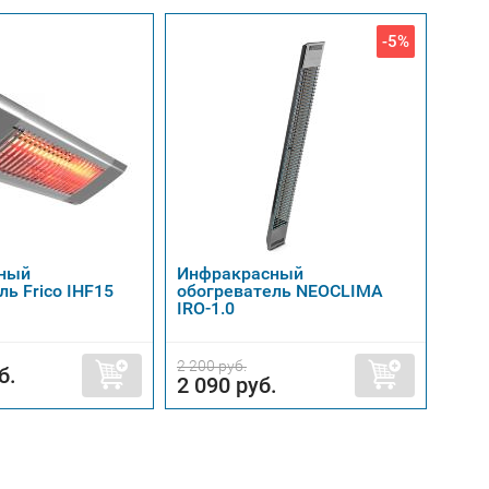
-5%
ный
Инфракрасный
Инф
ь Frico IHF15
обогреватель NEOCLIMA
обог
IRO-1.0
CIR1
2 200 руб.
б.
10 
2 090 руб.