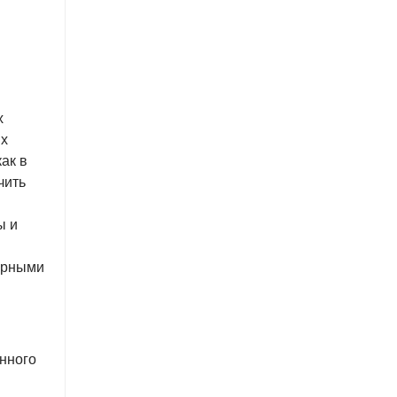
х
ых
ак в
чить
ы и
лярными
нного