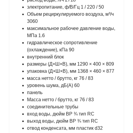
электропитание, ф/В/Гц 1 / 220 / 50
Объем рециркулируемого воздуха, м³/ч
3060
максимальное рабочее давление воды,
МПа 1.6
гидравлическое сопротивление
(охлаждение), кПа 90
внутренний блок
размеры (Д×Ш×В), мм 1290 × 400 × 809
упаковка (Д×Ш×В), мм 1368 × 460 × 877
масса нетто / брутто, кг 76 / 83
уровень шума, дБ(А) 60
панель
Масса нетто / брутто, кг 76 / 83
соединительные трубы
вход воды, дюйм ВР ¾ тип RC
выход воды, дюйм ВР ¾ тип RC
отвод конденсата, мм пластик d32