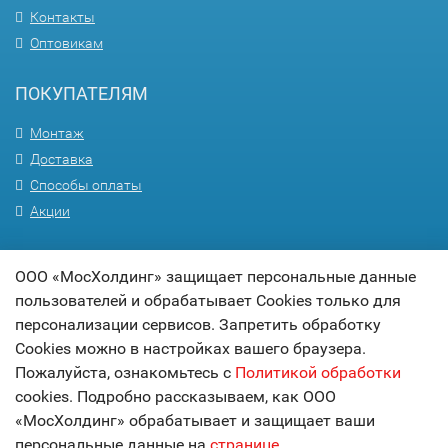
Контакты
Оптовикам
ПОКУПАТЕЛЯМ
Монтаж
Доставка
Способы оплаты
Акции
ПОМОЩЬ
ООО «МосХолдинг» защищает персональные данные
пользователей и обрабатывает Cookies только для
Вопрос-ответ
персонализации сервисов. Запретить обработку
Гарантия
Cookies можно в настройках вашего браузера.
Статьи
Пожалуйста, ознакомьтесь с
Политикой обработки
Карта сайта
cookies. Подробно рассказываем, как ООО
«МосХолдинг» обрабатывает и защищает ваши
© 2017
МОСХОЛДИНГ
персональные данные на
странице
.