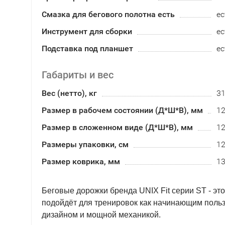
Смазка для бегового полотна есть
ес
Инструмент для сборки
ес
Подставка под планшет
ес
Габариты и вес
Вес (нетто), кг
3
Размер в рабочем состоянии (Д*Ш*В), мм
12
Размер в сложенном виде (Д*Ш*В), мм
12
Размеры упаковки, см
12
Размер коврика, мм
1
Беговые дорожки бренда UNIX Fit серии ST - эт
подойдёт для тренировок как начинающим польз
дизайном и мощной механикой.