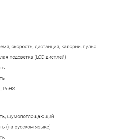
4
4
емя, скорость, дистанция, калории, пульс
лая подсветка (LCD дисплей)
ть
ть
, RoHS
сть, шумопоглощающий
ть (на русском языке)
ть