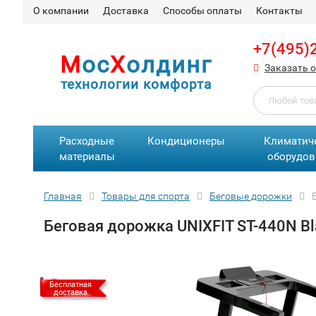
О компании
Доставка
Способы оплаты
Контакты
+7(495)
М
ос
Х
олдинг
Заказать 
технологии комфорта
Расходные
Кондиционеры
Климатич
материалы
оборудов
Главная
Товары для спорта
Беговые дорожки
Беговая дорожка UNIXFIT ST-440N Bl
Бесплатная
доставка