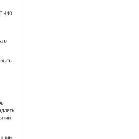
T-440
а в
 быть
бы
едлять
нятий
анции,