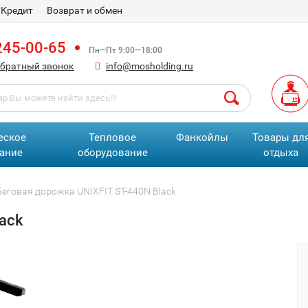
Кредит
Возврат и обмен
245-00-65
Пн—Пт 9:00—18:00
обратный звонок
info@mosholding.ru
еское
Тепловое
Фанкойлы
Товары дл
ание
оборудование
отдыха
Беговая дорожка UNIXFIT ST-440N Black
ack