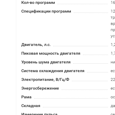
Кол-во программ
1
Спецификации программ
12
тр
вр
пр
ус
Двигатель, л.с.
1,
Пиковая мощность двигателя
1,
Уровень шума двигателя
ни
Система охлаждения двигателя
ес
Электропитание, В/Гц/Ф
2
Энергосбережение
ес
Рама
ос
Складная
д
Измерение пульса
се