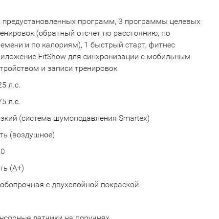
6
 предустановленных программ, 3 программы целевых
енировок (обратный отсчет по расстоянию, по
емени и по калориям), 1 быстрый старт, фитнес
иложение FitShow для синхронизации с мобильным
тройством и записи тренировок
25 л.с.
75 л.с.
зкий (система шумоподавления Smartex)
ть (воздушное)
20
ть (А+)
обопрочная с двухслойной покраской
а
нсорные датчики на поручнях