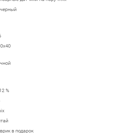
черный
6
00x40
учной
а
12 %
4
ix
итай
врик в подарок