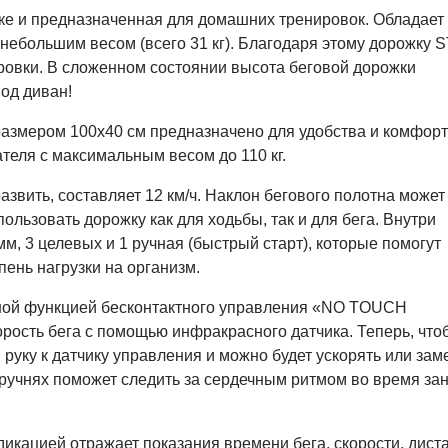
йке и предназначенная для домашних тренировок. Обладает
небольшим весом (всего 31 кг). Благодаря этому дорожку S
ровки. В сложенном состоянии высота беговой дорожки
под диван!
азмером 100х40 см предназначено для удобства и комфорт
теля с максимальным весом до 110 кг.
азвить, составляет 12 км/ч. Наклон бегового полотна может
ользовать дорожку как для ходьбы, так и для бега. Внутри
, 3 целевых и 1 ручная (быстрый старт), которые помогут
пень нагрузки на организм.
ной функцией бесконтактного управления «NO TOUCH
рость бега с помощью инфракрасного датчика. Теперь, что
 руку к датчику управления и можно будет ускорять или зам
оручнях поможет следить за сердечным ритмом во время за
кацией отражает показания времени бега, скорости, дист