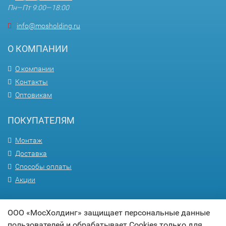
Пн—Пт 9:00—18:00
info@mosholding.ru
О КОМПАНИИ
О компании
Контакты
Оптовикам
ПОКУПАТЕЛЯМ
Монтаж
Доставка
Способы оплаты
Акции
ПОМОЩЬ
ООО «МосХолдинг» защищает персональные данные
пользователей и обрабатывает Cookies только для
Вопрос-ответ