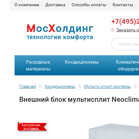
О компании
Доставка
Способы оплаты
Контакты
+7(495)
М
ос
Х
олдинг
Заказать 
технологии комфорта
Расходные
Кондиционеры
Климатич
материалы
оборудов
Главная
Кондиционеры
Мульти сплит-системы
Внешний блок мультисплит Neocli
Бесплатная
доставка