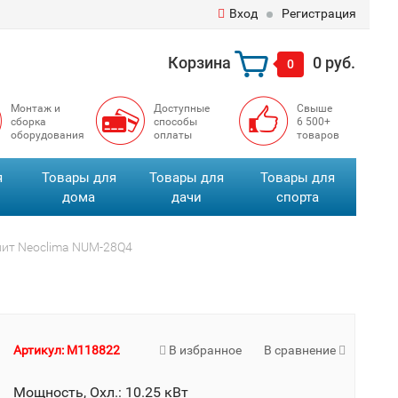
Вход
Регистрация
Корзина
0 руб.
0
Монтаж и
Доступные
Свыше
сборка
способы
6 500+
оборудования
оплаты
товаров
я
Товары для
Товары для
Товары для
дома
дачи
спорта
ит Neoclima NUM-28Q4
Артикул: M118822
В избранное
В сравнение
Мощность, Охл.: 10.25 кВт