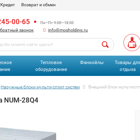
Кредит
Возврат и обмен
245-00-65
Пн—Пт 9:00—18:00
обратный звонок
info@mosholding.ru
еское
Тепловое
Фанкойлы
Товары дл
ание
оборудование
отдыха
Наружные блоки мульти-сплит систем
Внешний блок мультиспл
ma NUM-28Q4