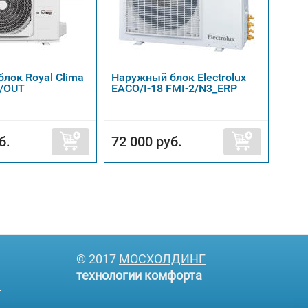
лок Royal Clima
Наружный блок Electrolux
Внеш
/OUT
EACO/I-18 FMI-2/N3_ERP
Neoc
79 36
б.
72 000 руб.
59 
© 2017
МОСХОЛДИНГ
технологии комфорта
т