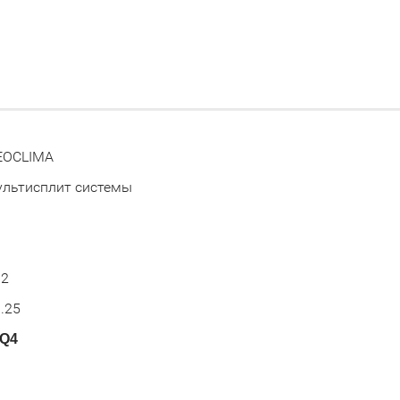
EOCLIMA
льтисплит системы
а
02
.25
8Q4