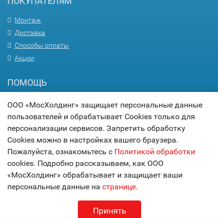
ПОКУПАТЕЛЯМ
Монтаж
Доставка
Способы оплаты
Акции
ПОМОЩЬ
Вопрос-ответ
ООО «МосХолдинг» защищает персональные данные
Гарантия
пользователей и обрабатывает Cookies только для
Статьи
персонализации сервисов. Запретить обработку
Cookies можно в настройках вашего браузера.
Карта сайта
Пожалуйста, ознакомьтесь с
Политикой обработки
cookies. Подробно рассказываем, как ООО
© 2017
МОСХОЛДИНГ
«МосХолдинг» обрабатывает и защищает ваши
технологии комфорта
персональные данные на
странице
.
Принять